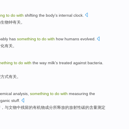
ing
to
do
with
shifting
the
body's
internal
clock
.
的
生物钟有关
。
bably
has
something
to
do
with
how
humans
evolved
.
进化有关
。
mething
to
do
with
the
way
milk
's
treated
against bacteria.
理
方式
有关。
emical
analysis
,
something
to
do
with
measuring
the
ganic stuff
.
析
，
与
文物
中
残留
的
有机物
成分所释放
的
放射性碳的
含量
测定