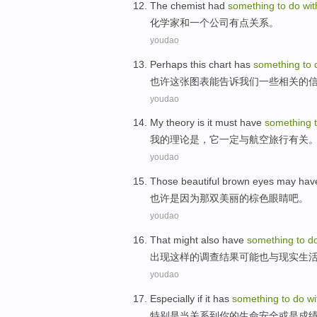
The chemist had
something
to
do
wit
化学家
和
一个
公司
有点关系
。
youdao
Perhaps
this
chart has
something
to
也许
这
张
图表
能
告诉我们
一些
相关的
youdao
My
theory
is
it
must have
something
我
的
理论
是
，
它
一定
与
航空
旅行有关
youdao
Those
beautiful
brown
eyes
may
hav
也许
是因为那双
美丽的
棕色
眼睛
吧
。
youdao
That
might
also have
something
to
d
出现
这样
的调查结果
可能
也
与
现实
生
youdao
Especially if
it
has
something
to
do
wi
特别是
当
关系
到
你
的
生命
安全或是成