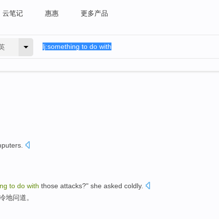
云笔记
惠惠
更多产品
英
puters
.
ing
to
do
with
those
attacks
?"
she
asked
coldly
.
冷地
问道
。