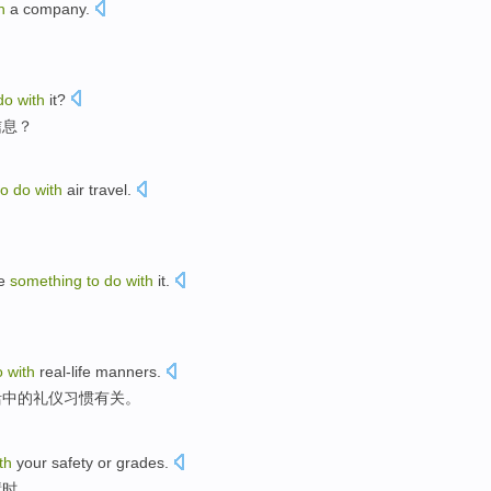
h
a
company
.
do
with
it?
信息？
to
do
with
air
travel
.
。
e
something
to
do
with
it
.
o
with
real-life
manners
.
活中的
礼仪
习惯有关。
th
your safety
or
grades
.
绩时。