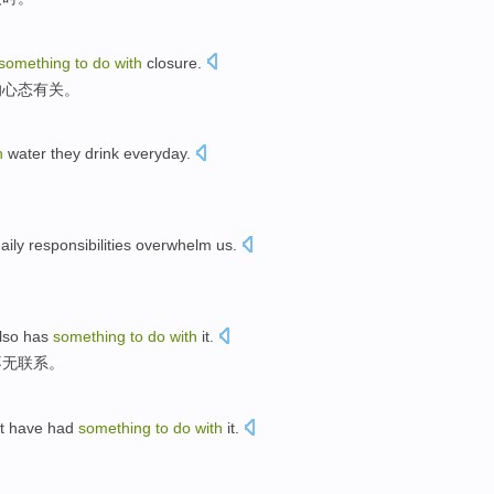
something
to
do
with
closure
.
的心态有关。
h
water
they
drink
everyday
.
aily
responsibilities
overwhelm
us
.
。
lso
has
something
to
do
with
it.
不无
联系。
t
have had
something
to
do
with
it
.
。