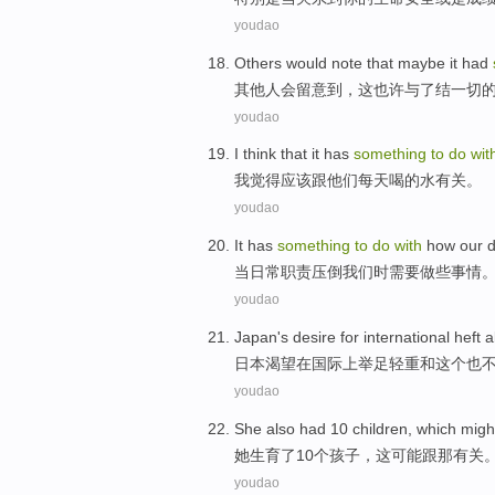
youdao
Others
would
note
that
maybe
it had
其他人
会
留意
到，这
也许
与
了结一切
youdao
I
think that
it has
something
to
do
wit
我
觉得
应该
跟
他们
每天
喝
的
水
有关。
youdao
It has
something
to
do
with
how our
d
当
日常
职责
压倒
我们
时需要
做
些事情
youdao
Japan's
desire for
international
heft
a
日本
渴望
在
国际
上举足轻重
和
这个
也
youdao
She
also
had
10
children
,
which
migh
她
生育了
10个
孩子
，
这
可能
跟
那
有关
youdao