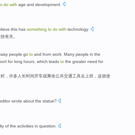
to
do
with
age and development.
lieve this has
something
to
do
with
technology.
科技有关。
 way people go
to
and from work. Many people in the
sport for long hours, which leads
to
the greater need for
农村，许多人长时间开车或乘坐公共交通工具去上班，这就使
editor
wrote
about
the
statue
?
？
lty
of
the
activities
in
question
.