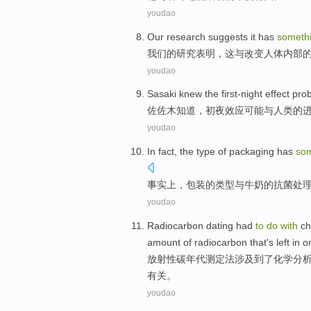
youdao
Our
research
suggests
it
has
someth
我们
的
研究
表明
，
这
与
改变
人体
内部
youdao
Sasaki
knew
the
first-night
effect
pro
佐佐木
知道
，
初夜
效应
可能
与
人类
的
youdao
In fact
, the
type
of
packaging
has
so
事实上
，
包装
的
类型
与
牛奶
的
抗菌
处
youdao
Radiocarbon
dating had
to
do
with
ch
amount
of
radiocarbon that
's
left
in
or
放射性
碳年代
测定
法涉及到了
化学
分
有关。
youdao