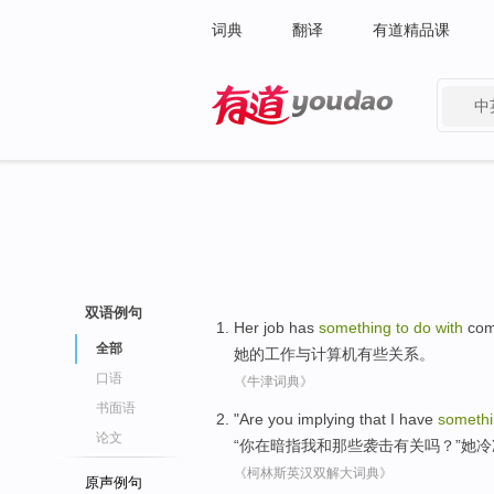
词典
翻译
有道精品课
中
有道 - 网易旗下搜索
双语例句
Her
job
has
something
to
do
with
com
全部
她
的
工作
与
计算机
有些
关系。
口语
《牛津词典》
书面语
"Are
you
implying
that
I
have
someth
论文
“
你
在暗
指
我
和
那些
袭击有关
吗？”
她
冷
《柯林斯英汉双解大词典》
原声例句