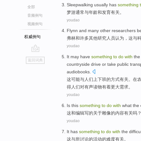
S
leepwalking usually has
something
全部
梦
游通常与年龄和发育有关。
音频例句
youdao
视频例句
F
lynn and many other researchers be
权威例句
弗
林和许多其他研究人员认为，这与
youdao
go
I
t may have
something
to
do
with
the
返回词典
top
countryside drive or take public tran
audiobooks.
这
可能与人们上下班的方式有关。在
得人们对有声读物有着更大需求。
youdao
Is
this
something
to
do
with
what
the
这
和
编辑
写
的
关于
雕像
的内容有关吗
youdao
It
has
something
to
do
with
the
difficu
这
与
所
讨论
的
活动
的
难度
有关。