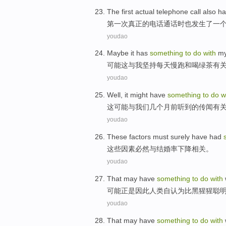
The first
actual
telephone call
also
h
第一
次
真正
的
电话
通话时
也
发生
了
一
youdao
Maybe
it
has
something
to
do
with
m
可能
这
与
我
坚持每天
慢跑
和
喝
绿茶
有
youdao
Well,
it
might have
something
to
do
w
这
可能
与
我们
几个
月前
听到
的传闻
有
youdao
These
factors
must surely
have had
这些
因素
必然
与
结婚率下降
相关。
youdao
That may
have
something
to
do
with
可能
正是
因此人类自
认为
比
黑猩猩
聪
youdao
That may
have
something
to
do
with