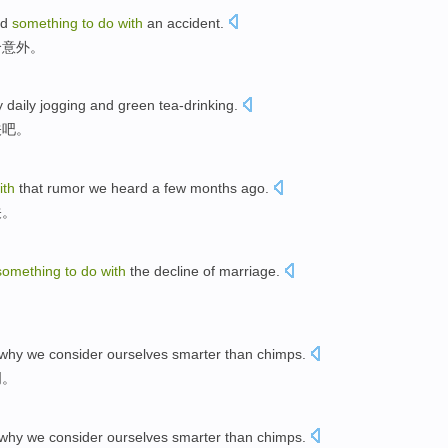
ad
something
to
do
with
an
accident
.
个
意外。
y
daily
jogging
and
green tea-drinking
.
关吧。
ith
that
rumor
we
heard
a few months
ago
.
关。
something
to
do
with
the
decline
of marriage.
why
we
consider
ourselves
smarter
than
chimps
.
明
。
why
we
consider
ourselves
smarter
than
chimps
.