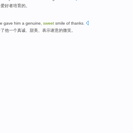
余爱好者
培育
的。
he
gave
him
a
genuine
,
sweet
smile
of
thanks
.
给
了
他
一个
真诚
、
甜美
、表示谢意
的
微笑
。