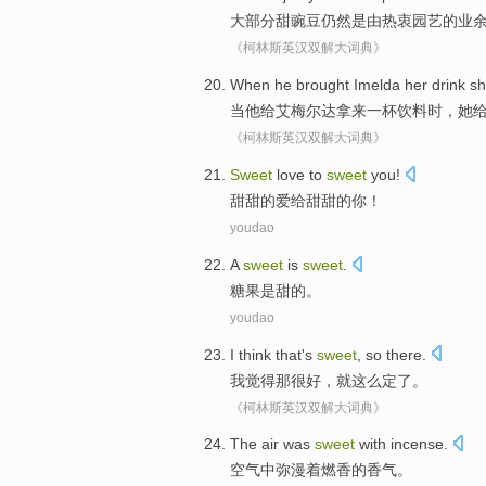
大部分
甜
豌豆
仍然
是
由
热衷
园艺的业
《柯林斯英汉双解大词典》
When
he
brought Imelda
her
drink
s
当
他
给
艾梅尔达拿来
一杯饮料
时，
她
《柯林斯英汉双解大词典》
Sweet
love
to
sweet
you
!
甜甜的
爱
给
甜甜的
你
！
youdao
A
sweet
is
sweet
.
糖果
是
甜
的。
youdao
I
think
that
's
sweet
,
so
there
.
我
觉得
那
很
好
，
就这么
定
了。
《柯林斯英汉双解大词典》
The air
was
sweet
with
incense
.
空气
中
弥漫
着
燃
香
的香气。