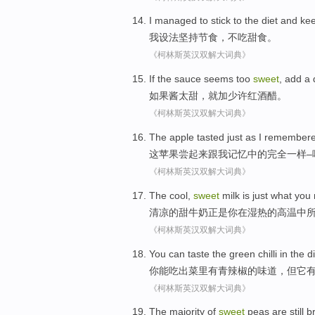
I
managed to
stick to
the
diet
and
kee
我
设法
坚持
节食
，不吃
甜食
。
《柯林斯英汉双解大词典》
If
the
sauce seems
too
sweet
,
add
a 
如果
酱
太
甜
，
就加
少许
红酒
醋
。
《柯林斯英汉双解大词典》
The
apple
tasted
just as
I
remember
这
苹果
尝
起来跟
我
记忆中的
完全
一样
《柯林斯英汉双解大词典》
The cool
,
sweet
milk
is just what
you
清凉
的甜
牛奶
正是
你
在
湿热
的高温中
《柯林斯英汉双解大词典》
You
can
taste
the
green
chilli
in the
d
你
能
吃
出
菜里
有
青
辣椒
的
味道，
但
它
《柯林斯英汉双解大词典》
The
majority of
sweet
peas
are
still
b