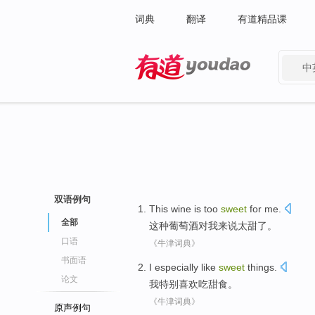
词典
翻译
有道精品课
中
有道 - 网易旗下搜索
双语例句
This
wine
is too
sweet
for
me
.
全部
这种
葡萄酒
对
我
来说
太
甜
了。
口语
《牛津词典》
书面语
I
especially
like
sweet
things
.
论文
我
特别
喜欢
吃
甜食
。
《牛津词典》
原声例句