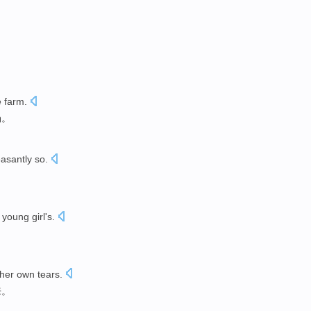
e farm
.
场。
asantly so
.
young
girl
's
.
her own
tears
.
来。