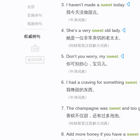
I
haven't
made
a
sweet
today
.
全部
我
今天
没
做
甜点
。
音频例句
《牛津词典》
视频例句
She
's
a
very
sweet
old lady
.
权威例句
她
是
一位
非常
亲切的
老太太
。
《柯林斯英汉双解大词典》
go
Don't
you
worry
,
my
sweet
.
返回词典
top
你
可
别
担心
，
宝贝儿
。
《牛津词典》
I
had a craving for
something
sweet
.
我
馋
甜
的
东西
。
《牛津词典》
The champagne was
sweet
and
too 
香槟
不仅
甜
，还有
过多
泡泡。
《柯林斯英汉双解大词典》
Add
more
honey
if
you
have a
sweet