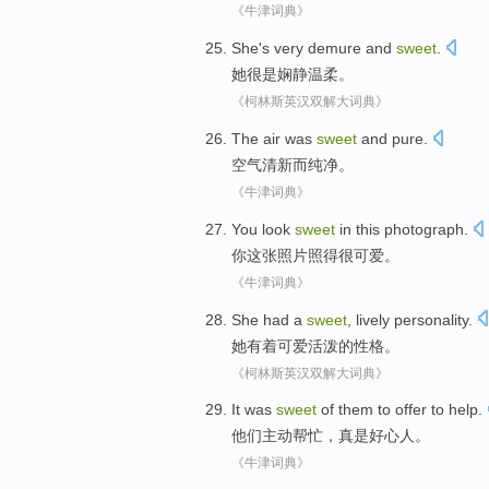
《牛津词典》
She
's very
demure and
sweet
.
她
很
是
娴静
温柔
。
《柯林斯英汉双解大词典》
The air
was
sweet
and
pure
.
空气
清新
而
纯净
。
《牛津词典》
You
look
sweet
in
this
photograph
.
你
这
张照
片
照得
很可爱
。
《牛津词典》
She
had a
sweet
,
lively
personality
.
她
有着
可爱
活泼
的
性格
。
《柯林斯英汉双解大词典》
It was
sweet
of
them
to offer
to help
.
他们
主动
帮忙
，
真是
好心人
。
《牛津词典》