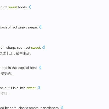
p off
sweet
foods
.
dash
of
red wine
vinegar
.
ed
– sharp,
sour
, yet
sweet
.
–味道十足，
酸
中带
甜
。
need
in
the
tropical heat
.
所需要
的。
ish
but
it
is a little
sweet
.
有点
甜
。
red
by
enthusiastic amateur
gardeners
.