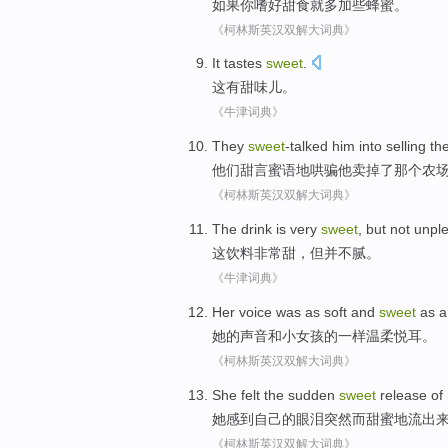
如果
你
嗜好
甜食就
多加些
蜂蜜
。
《柯林斯英汉双解大词典》
It
tastes
sweet
.
这
有
甜
味儿。
《牛津词典》
They
sweet
-talked him
into
selling
th
他们
甜言蜜语
地哄骗他
卖掉
了
那个
农
《柯林斯英汉双解大词典》
The
drink
is very
sweet
,
but
not
unple
这
饮料
非常
甜
，
但
并不
腻
。
《牛津词典》
Her
voice
was
as
soft
and
sweet
as a
她
的
声音
和
小
女孩
的
一样
温柔
悦耳
。
《柯林斯英汉双解大词典》
She
felt
the
sudden
sweet
release
of
她
感到
自己
的
眼泪
突然而
甜蜜
地流出
《柯林斯英汉双解大词典》