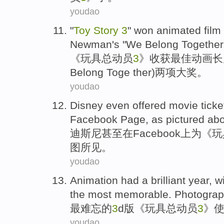
youdao
"
Toy
Story
3
"
won animated
film
Newman
's "We
Belong
Together
《
玩具
总动员
3
》
收获
最佳动画长
Belong Toge ther)两项大奖。
youdao
Disney
even
offered
movie ticke
Facebook Page
,
as
pictured
abo
迪斯尼
甚至
在
Facebook
上
为
《
玩
图所见。
youdao
Animation
had
a
brilliant
year
, w
the most
memorable
. Photograp
最
难忘
的
3
d
版《
玩具总动员
3
》
youdao