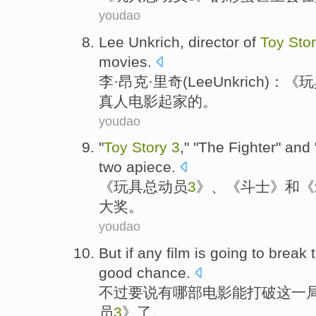
youdao
Lee
Unkrich
,
director
of
Toy
Sto
movies
.
李
·昂克·里奇(Lee
Unkrich
)：《
玩
真人
电影起家的。
youdao
"
Toy
Story
3
," "The
Fighter
"
and
two
apiece
.
《
玩具
总动员
3
》、《
斗士
》
和
《
大奖。
youdao
But
if
any
film
is going
to
break
good
chance
.
不过
要说
有哪
部电影
能
打破
这
一
员
3
》了。