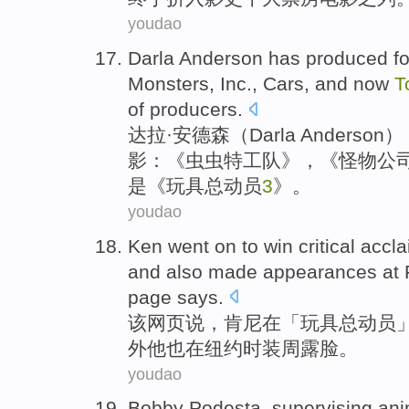
youdao
Darla
Anderson
has
produced
f
Monsters
, Inc.,
Cars
, and
now
T
of producers.
达拉
·
安德森
（Darla Anderso
影
：《虫虫特工队》，《
怪物
公
是《
玩具
总动员
3
》。
youdao
Ken
went on to win critical
accla
and
also
made appearances
at
page
says
.
该
网页
说，
肯尼
在
「
玩具
总动员
外
他
也
在
纽约
时装
周
露脸
。
youdao
Bobby
Podesta
, supervising
ani