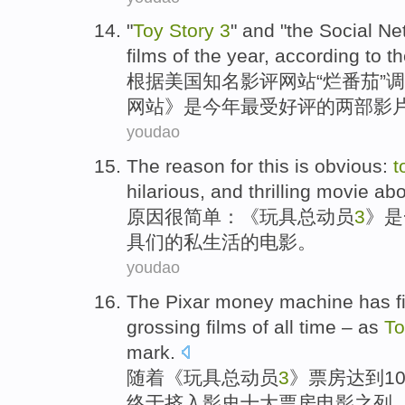
"
Toy
Story
3
"
and
"the
Social
Ne
films
of
the year
,
according to
t
根据
美国知名影评
网站
“烂番茄”
网站
》
是
今年
最受好评
的
两部
影
youdao
The
reason for
this is obvious
:
t
hilarious
,
and
thrilling
movie
abo
原因
很
简单：《
玩具
总动员
3
》
是
具们
的
私生活
的
电影
。
youdao
The
Pixar
money
machine
has f
grossing
films
of
all time –
as
To
mark.
随着
《
玩具
总动员
3
》票房达到1
终于
挤入
影史
十大
票房
电影之列