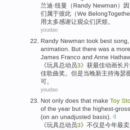
兰迪
·
纽曼
（Randy Newman）
们
属于
彼此（We Belong
Togethe
用
太多感谢让
观众
们
厌烦
。
youdao
Randy
Newman took
best
song
animation.
But
there
was a more
James Franco
and
Anne
Hatha
《
玩具
总动员
3
》
获
最佳
动画
长片
佳歌曲奖。
但是
当晚
新
主持
海瑟
可。
youdao
Not only does
that make
Toy
St
of
the
year
but the
highest-gros
(on
an unadjusted
basis).
《
玩具
总动员
3
》
不仅
是
今年
最
卖