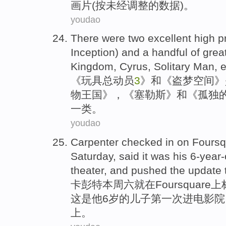
画片
(按未经调整的数据)。
youdao
There
were
two
excellent
high pr
Inception)
and
a handful
of
great
Kingdom
,
Cyrus
,
Solitary
Man
,
e
《
玩具
总动员
3
》
和
《盗梦空间》
物
王国
》，《塞
勒
斯》和《
孤独
一类。
youdao
Carpenter
checked
in
on
Foursq
Saturday
,
said
it
was
his
6-year-
theater
,
and pushed
the
update
卡
彭
特
本周六
就
在
Foursquare
上
这
是
他
6岁
的
儿子
第一
次
进
电影院
上。