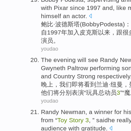
with
Pixar
since
1997 and,
like
himself
an
actor
.
鲍
比·波德斯塔(Bobby
Podesta
)
自
1997年加入
皮克斯
以来
，
跟
很
演员。
youdao
The
evening
will
see
Randy
Ne
Gwyneth Paltrow
performing
so
and
Country Strong
respectively
晚上
，
我们即将
看到
兰迪
·
纽曼
，
他们将分别
表演
“
玩具
总动员
3
”“
youdao
Randy
Newman
, a
winner
for
hi
from “
Toy
Story
3
, ” saidhe
reall
audience
with
gratitude
.