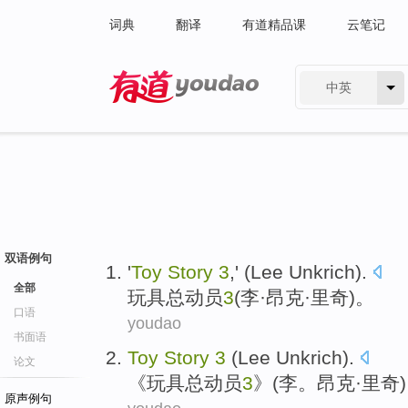
词典
翻译
有道精品课
云笔记
中英
有道 - 网易旗下搜索
双语例句
'
Toy
Story
3
,' (
Lee
Unkrich
).
全部
玩具
总动员
3
(
李
·昂克·
里奇
)。
口语
youdao
书面语
Toy
Story
3
(Lee
Unkrich
).
论文
《
玩具
总动员
3
》(李。昂克·里奇
原声例句