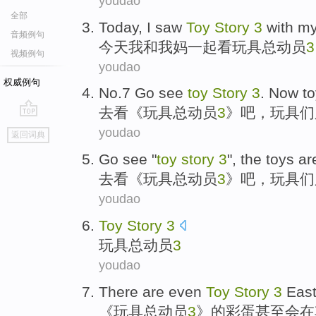
youdao
全部
Today
,
I
saw
Toy
Story
3
with
m
音频例句
今天
我
和
我
妈一起
看
玩具
总动员
3
视频例句
youdao
权威例句
No.7
Go
see
toy
Story
3
. Now
t
去
看
《
玩具
总动员
3
》吧，
玩具
们
go
youdao
返回词典
top
Go
see
"
toy
story
3
", the
toys
ar
去
看
《
玩具
总动员
3
》吧，
玩具
们
youdao
Toy
Story
3
玩具
总动员
3
youdao
There
are
even
Toy
Story
3
Eas
《
玩具
总动员
3
》的
彩蛋
甚至
会
在