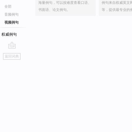
海量例句，可以按难度查看口语、
例句来自权威英文
全部
书面语、论文例句。
等，提供最专业的
音频例句
视频例句
权威例句
go
返回词典
top