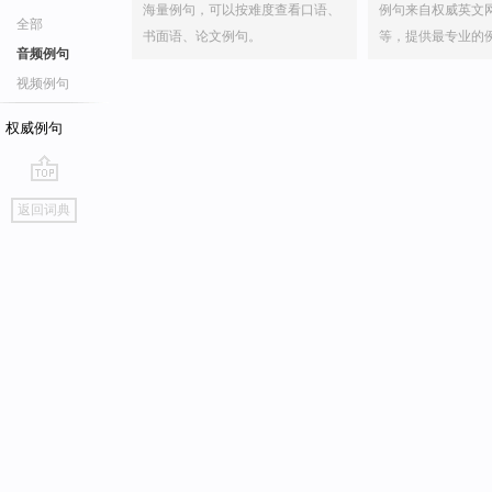
海量例句，可以按难度查看口语、
例句来自权威英文
全部
书面语、论文例句。
等，提供最专业的
音频例句
视频例句
权威例句
go
返回词典
top