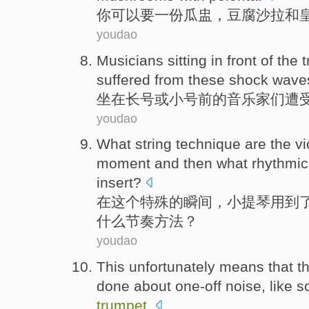
你
可以
要
一份
瓜
盅
，
豆腐
沙拉
和
youdao
Musicians
sitting in
front
of the
suffered from
these
shock wave
坐在
长号
或
小号
前
的
音乐家们
遭
youdao
What
string
technique
are
the vi
moment
and
then
what
rhythmi
insert
?
在
这个
特殊
的
瞬间
，
小提琴
用到
什么
节奏
方法？
youdao
This
unfortunately
means that
t
done
about
one-off
noise
,
like
s
trumpet
.