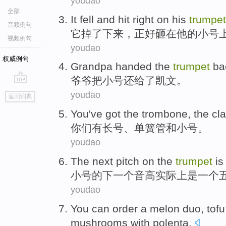
youdao
全部
It
fell
and
hit
right
on
his
trumpet
音频例句
它
掉了下来
，正好
砸
在
他
的小号
视频例句
youdao
权威例句
Grandpa
handed the
trumpet
ba
爷爷
把
小号
还给
了
凯文
。
go
youdao
返回词典
top
You
've got
the trombone,
the cla
你们
有
长号、
单簧管
和
小号。
youdao
The next
pitch
on
the
trumpet
is
小号
的
下
一
个
音高
实际上
是
一个
youdao
You
can
order
a
melon
duo
,
tofu
mushrooms
with polenta
.