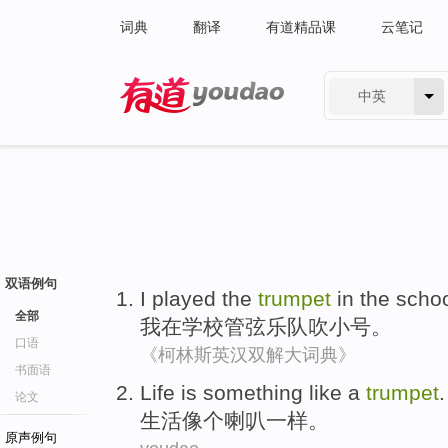
词典
翻译
有道精品课
云笔记
中英
有道 - 网易旗下搜索
双语例句
I
played
the
trumpet
in
the
scho
全部
我
在
学校
管弦乐队
吹
小号。
口语
《柯林斯英汉双解大词典》
书面语
Life
is
something like
a
trumpet
.
论文
生活
像
个
喇叭一样
。
原声例句