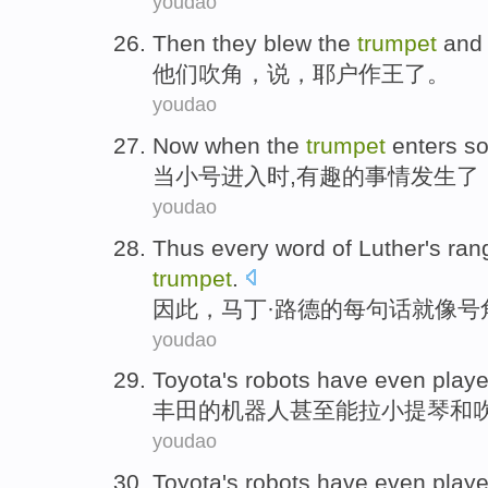
youdao
Then
they
blew the
trumpet
and 
他们
吹角
，说，
耶户
作王了。
youdao
Now when
the
trumpet
enters
so
当
小号
进入
时,
有趣
的
事情发生了
youdao
Thus
every
word
of
Luther's
ran
trumpet
.
因此
，马丁·
路德
的
每
句话
就像
号
youdao
Toyota's
robots
have even
playe
丰田
的
机器人
甚至
能
拉小提琴
和
youdao
Toyota's
robots
have even
playe