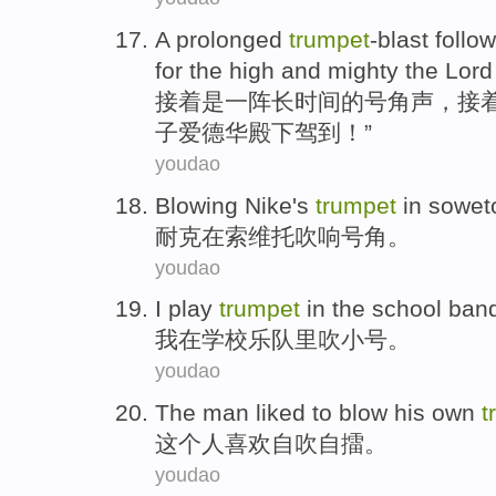
A
prolonged
trumpet
-blast
follo
for the high and mighty the Lor
接着是一阵
长
时间的
号角声
，
接
子
爱德华
殿下驾到！”
youdao
Blowing
Nike
's
trumpet
in
sowet
耐克
在
索维托
吹响号角
。
youdao
I
play
trumpet
in
the
school
ban
我
在
学校
乐队里
吹
小号。
youdao
The
man
liked
to blow his own
t
这个
人
喜欢
自吹自擂
。
youdao