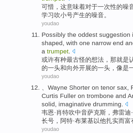
可惜
，
这
意味着
对于
一次性
的
噪
学习
吹
小号产生的噪音。
youdao
Possibly
the oddest
suggestion
shaped
, with
one
narrow
end
an
a
trumpet
.
或许
有种
最
古怪的
想法
，
那
就是
的
一
头
和
向外开展的一头，
像是
youdao
、Wayne
Shorter
on tenor
sax
,
Curtis
Fuller
on
trombone
and Ar
solid
,
imaginative
drumming
.
韦恩·
肖特
吹
中音
萨克斯
，弗雷迪·
长号
，阿特·布莱基
以
他
扎实
而富
youdao