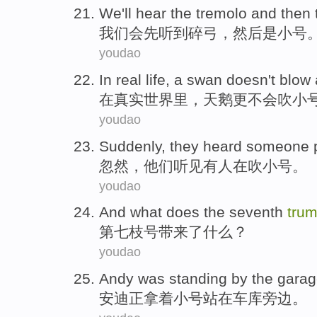
We
'll
hear
the tremolo
and
then
我们
会先
听到
碎
弓，
然后
是小号
youdao
In
real
life,
a swan
doesn't
blow
在
真实
世界里，
天鹅
更
不会
吹
小
youdao
Suddenly
,
they
heard
someone
忽然
，
他们
听见
有人
在
吹
小号。
youdao
And
what does
the
seventh
trum
第七
枝号带来
了
什么
？
youdao
Andy
was standing
by the
garag
安迪
正
拿着小号站在
车库旁边
。