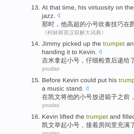
At that time
,
his
virtuosity on th
jazz
.
那时
，
他
高超的
小号
吹奏技巧
在
《柯林斯英汉双解大词典》
J
immy picked up the
trumpet
and
handing it to Kevin.
吉
米拿起小号，仔细检查后递给
youdao
B
efore Kevin could put his
trum
a music stand.
在
凯文将他的小号放进箱子之前
youdao
Kevin
lifted
the
trumpet
and
fille
凯文
举起
小号
，接着
房间里
充满
youdao