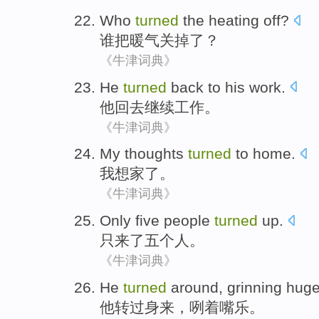
Who
turned
the
heating
off
?
谁
把
暖气
关掉了
？
《牛津词典》
He
turned
back
to his
work
.
他
回去
继续工作。
《牛津词典》
My
thoughts
turned
to home.
我
想家
了。
《牛津词典》
Only
five
people
turned
up.
只
来
了
五
个人
。
《牛津词典》
He
turned
around,
grinning
huge
他
转过
身来
，咧着嘴乐。