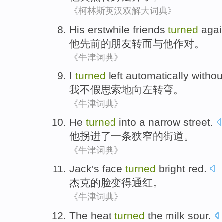
《柯林斯英汉双解大词典》
His
erstwhile
friends
turned
agai
他
先前
的
朋友
转而
与
他
作对。
《牛津词典》
I
turned
left
automatically withou
我
不假思索
地
向左
转弯
。
《牛津词典》
He
turned
into
a
narrow
street
.
他
拐
进
了一
条狭窄
的
街道
。
《牛津词典》
Jack
's
face
turned
bright red
.
杰克
的
脸
变得
通红。
《牛津词典》
The heat
turned
the
milk
sour
.