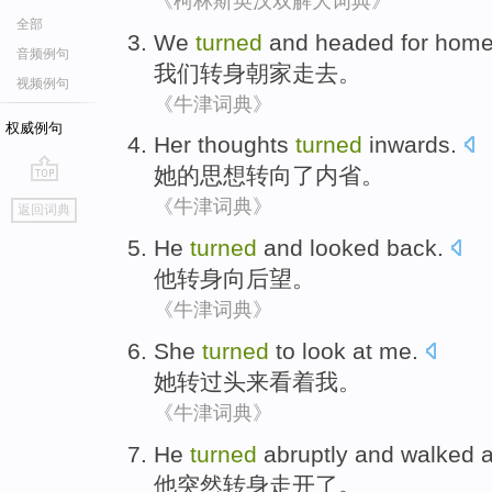
《柯林斯英汉双解大词典》
全部
We
turned
and
headed for
hom
音频例句
我们
转身
朝
家
走去。
视频例句
《牛津词典》
权威例句
Her
thoughts
turned
inwards
.
她
的
思想
转向了
内省
。
go
《牛津词典》
返回词典
top
He
turned
and
looked
back.
他
转身
向后
望
。
《牛津词典》
She
turned
to
look at
me
.
她
转过头
来
看着
我
。
《牛津词典》
He
turned
abruptly and
walked 
他
突然
转身
走开
了。