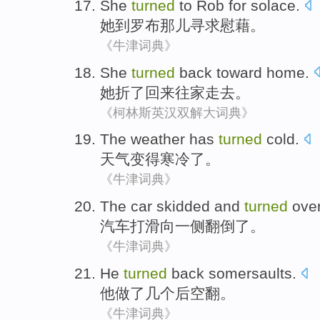
She
turned
to
Rob
for solace
.
她
到
罗布
那儿
寻求
慰藉。
《牛津词典》
She
turned
back
toward
home
.
她
折了
回来
往
家
走去。
《柯林斯英汉双解大词典》
The weather
has
turned
cold
.
天气
变得
寒冷了
。
《牛津词典》
The
car
skidded
and
turned
over
汽车
打滑
向一侧翻倒了。
《牛津词典》
He
turned
back somersaults
.
他
做了几个
后空翻
。
《牛津词典》