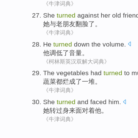
《牛津词典》
She
turned
against her
old frien
她
与
老朋友
翻脸了
。
《牛津词典》
He
turned
down
the
volume
.
他
调低
了音量。
《柯林斯英汉双解大词典》
The
vegetables
had
turned
to m
蔬菜
都
烂
成了
一堆。
《牛津词典》
She
turned
and
faced
him
.
她
转过
身来
面对着
他。
《牛津词典》