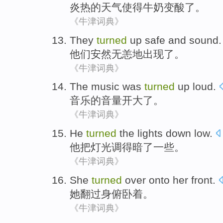
炎热
的天气
使得
牛奶
变酸了
。
《牛津词典》
They
turned
up
safe and sound
.
他们
安然
无恙
地
出现
了。
《牛津词典》
The
music
was
turned
up loud
.
音乐
的
音量
开大了。
《牛津词典》
He
turned
the
lights
down low.
他
把
灯光
调得暗了一些。
《牛津词典》
She
turned
over
onto her front
.
她
翻过
身
俯卧
着。
《牛津词典》