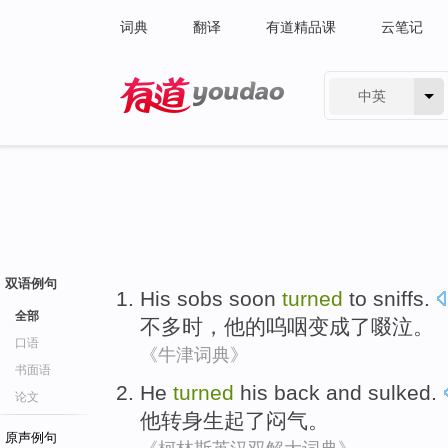
词典
翻译
有道精品课
云笔记
中英
有道 - 网易旗下搜索
双语例句
His
sobs
soon
turned
to sniffs
.
全部
不多时，
他
的
呜咽
变成
了
啜泣
。
口语
《牛津词典》
书面语
He
turned
his back and
sulked
.
论文
他
转身
生起了闷气
。
原声例句