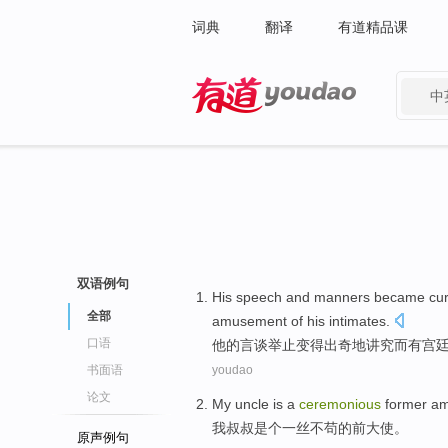
词典
翻译
有道精品课
中
有道 - 网易旗下搜索
双语例句
His
speech
and
manners
became
cur
全部
amusement
of
his
intimates
.
口语
他
的言谈
举止
变得
出奇地
讲究
而
有宫
书面语
youdao
论文
My
uncle
is a
ceremonious
former
am
我
叔叔
是个
一丝不苟的
前
大使。
原声例句