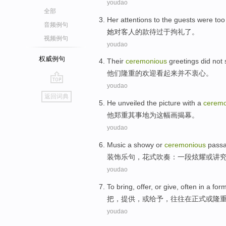
youdao
全部
Her
attentions
to
the guests
were to
音频例句
她
对
客人
的款待
过于
拘礼了。
视频例句
youdao
权威例句
Their
ceremonious
greetings
did not
他们
隆重
的
欢迎
看起来
并不
衷心
。
youdao
go
返回词典
top
He
unveiled
the
picture
with a
ceremo
他
郑重其事
地为
这
幅画
揭幕
。
youdao
Music
a
showy
or
ceremonious
pass
装饰乐句，花式吹奏：
一段
炫耀
或
讲
youdao
To bring
,
offer
,
or
give
,
often
in
a
form
把
，
提供
，
或
给予
，
往往
在
正式
或
隆
youdao