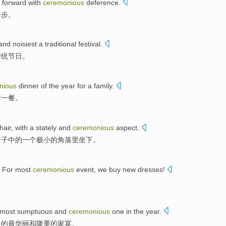
forward with
ceremonious
deference.
一步。
and
noisiest
a
traditional
festival
.
传统
节日
。
nious
dinner
of
the year for
a
family.
后
一
餐
。
hair
, with a
stately
and
ceremonious
aspect.
椅子
中的
一个
极小
的
角落里
坐下。
!
For
most
ceremonious
event, we buy new
dresses
!
！
 most
sumptuous
and
ceremonious
one
in the
year
.
备的
最
华丽
和
隆重
的
家宴。