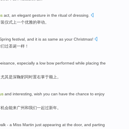
us
act
,
an
elegant
gesture
in the
ritual
of
dressing
.
着装
仪式上
一
个
优雅
的
举动
。
Spring
festival
,
and
it
is
as same as
your
Christmas
!
你们
过圣诞
一样
！
beisance
,
especially
a low
bow
performed
while
placing
the
，
尤其是
深
鞠躬
同时
置
右
掌于
额上。
us
and interesting,
wish
you
can have
the
chance
to
enjoy
有
机会能
来
广州
和
我们
一起过
新年
。
alk -
a
Miss
Martin
just
appearing at the
door
, and
parting