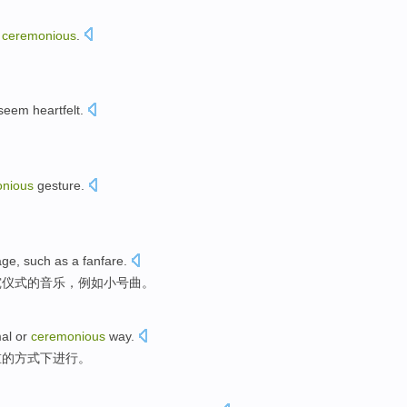
o
ceremonious
.
seem
heartfelt
.
nious
gesture
.
age
,
such as
a fanfare
.
究
仪式的
音乐
，
例如
小号曲。
al
or
ceremonious
way
.
重
的
方式
下进行。