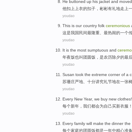
He
buttoned up
his jacket
and moved 
他
扣
上
上衣
的扣子，
彬彬
有礼地走上
youdao
This
is
our country
folk
ceremonious
这
是
我国
民间
最隆重
、
最热闹
的
一个
youdao
It
is
the most sumptuous and
ceremo
年夜饭也叫
团圆饭
，
是
农历除夕
的
最
youdao
Susan
took
the
extreme
corner
of
a
c
苏珊
庄严
地、十分讲究礼节地在一张
youdao
Every
New
Year
,
we
buy
new
clothes
每个
新年
，
我们
都会
为
自己
买
新
衣服
youdao
Every
family
will make the dinner
the
每个
家庭
的团圆饭都
是一
年中精心准