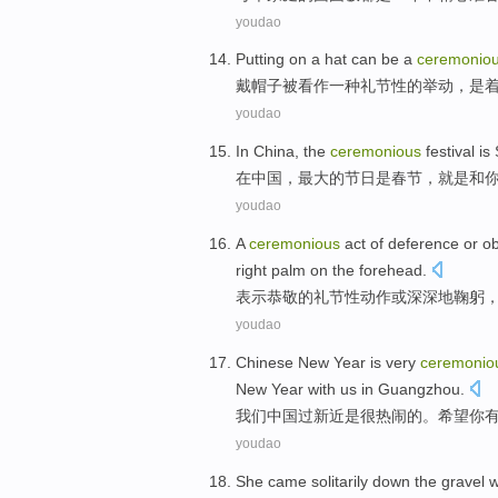
youdao
Putting on a hat can
be
a
ceremonio
戴帽子
被
看作
一
种
礼节性
的
举动
，是
youdao
In
China
, the
ceremonious
festival
is
在
中国
，最大的
节日
是
春节
，
就是
和
youdao
A
ceremonious
act
of
deference
or
o
right
palm
on the
forehead
.
表示恭敬
的
礼节性
动作
或
深深地
鞠躬
youdao
Chinese
New Year
is
very
ceremonio
New
Year
with
us
in Guangzhou
.
我们中国
过新近
是
很
热闹的。
希望
你
youdao
She
came solitarily down the
gravel
w