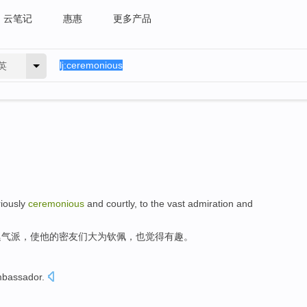
云笔记
惠惠
更多产品
英
iously
ceremonious
and
courtly
, to the vast
admiration
and
廷气派
，使他
的
密友
们大为
钦佩
，也觉得有趣。
bassador
.