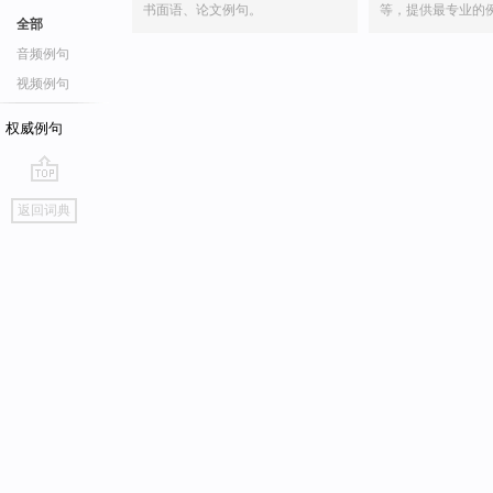
书面语、论文例句。
等，提供最专业的
全部
音频例句
视频例句
权威例句
go
返回词典
top