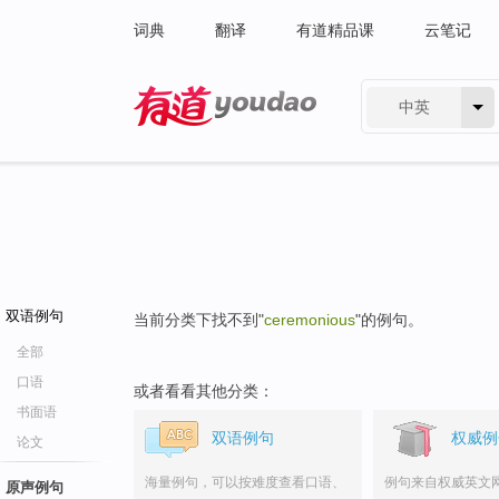
词典
翻译
有道精品课
云笔记
中英
有道 - 网易旗下搜索
双语例句
当前分类下找不到"
ceremonious
"的例句。
全部
口语
或者看看其他分类：
书面语
双语例句
权威例
论文
海量例句，可以按难度查看口语、
例句来自权威英文
原声例句