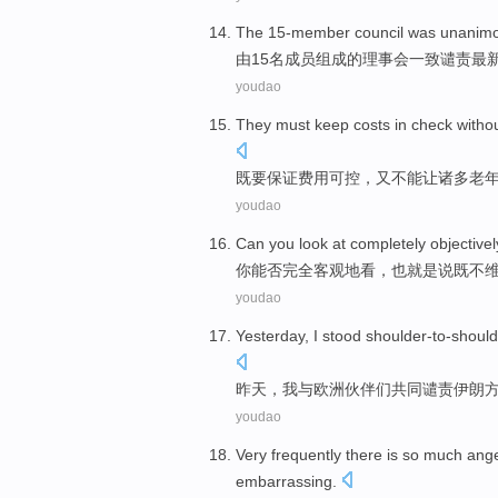
The 15-member
council was
unanimo
由
15名成员组成的
理事会
一致
谴责
最
youdao
They
must
keep
costs
in check witho
既
要
保证
费用
可控
，又不能让
诸多
老
youdao
Can
you
look at
completely
objectivel
你
能否
完全
客观地
看
，
也
就是说
既不
youdao
Yesterday
,
I
stood
shoulder-to-should
昨天
，
我
与
欧洲
伙伴们共同谴责
伊朗
youdao
Very frequently
there is so much
ang
embarrassing
.