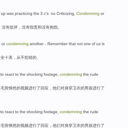
 up
was
practicing
the
3
c
's:
no
Criticizing
,
Condemning
or
：
没有
批评
，
没有指责
和
没有抱怨
。
r
or
condemning
another
-
Remember
that not one
of
us
is
十全
十美，从不犯错
的
。
 to
react
to
the
shocking
footage
,
condemning
the rude
人毛骨悚然的
视频
进行了回应，他们对身穿卫衣
的
男孩
进行了
 to
react
to
the
shocking
footage
,
condemning
the rude
人毛骨悚然的
视频
进行了回应，他们对身穿卫衣
的
男孩
进行了