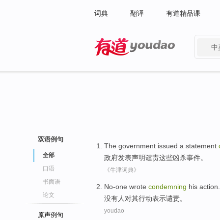
词典
翻译
有道精品课
中
有道 - 网易旗下搜索
双语例句
The government
issued a
statement
全部
政府
发表
声明
谴责
这些凶杀事件。
口语
《牛津词典》
书面语
No-one
wrote
condemning
his
action
.
论文
没有人
对
其
行动
表示
谴责
。
youdao
原声例句