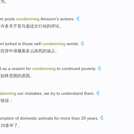
行为。
um
posts
condemning
Amazon
's
actions
.
了许多
关于
亚马逊
这次
行动
的评论。
rt
lurked
in
those self-
condemning
words
.
的
言辞
中
潜藏着多么殊死
的
涵义
。
d as a
reason for
condemning
to continued
poverty
.
家始终贫困的
原因
。
demning
our
mistakes
,
we
try
to understand them
.
责
错误；
umption
of
domestic
animals
for
more than
20
years
.
了
20
多年了
。