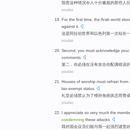
指责
这种情况令人
十分
尴尬
的
那些
人
youdao
For
the first
time
,
the Arab
world
stoo
against
it
.
这
是
阿拉伯
世界
和
以色列
第一
次
站
在
youdao
Second
,
you
must
acknowledge
your
comments
.
第二
，
你
必须
在
没有
攻击
你
配偶
错误
youdao
Houses
of worship
must
refrain from
tax-exempt
status
.
礼堂
必须
禁止
为了
维持
免税
状态
而赞
youdao
I
appreciate
so very much the
membe
condemning
these
attacks
.
我
对
国会
议员们
能与
我
一起
强烈
谴责