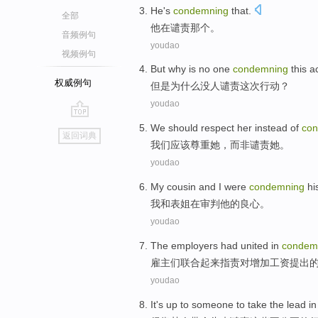
He
's
condemning
that
.
全部
他
在
谴责
那个
。
音频例句
youdao
视频例句
But
why
is no
one
condemning
this
a
权威例句
但是
为什么
没
人
谴责
这次
行动
？
youdao
go
We
should
respect
her
instead
of
co
返回词典
top
我们
应该
尊重
她
，
而
非
谴责
她。
youdao
My
cousin
and
I were
condemning
hi
我
和
表姐
在
审判
他
的
良心
。
youdao
The employers
had
united in
condem
雇主
们
联合
起来指责对增加
工资
提出
youdao
It's up
to
someone to
take
the lead
i