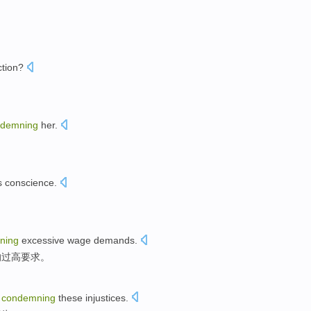
ction
?
ndemning
her
.
s
conscience
.
ning
excessive
wage
demands
.
的
过高
要求。
n
condemning
these
injustices
.