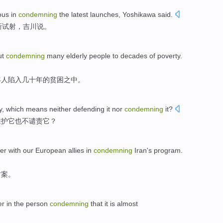
us in
condemning
the latest
launches
,
Yoshikawa
said
.
新
试射
，
吉川
说。
ut
condemning
many
elderly people
to
decades
of
poverty
.
年人
陷入
几十年
的
贫困之中。
y
,
which means
neither
defending
it
nor
condemning
it?
维护
它
也不
谴责
它？
er
with
our
European
allies in
condemning
Iran's
program
.
方案
。
er
in the
person
condemning
that it is
almost