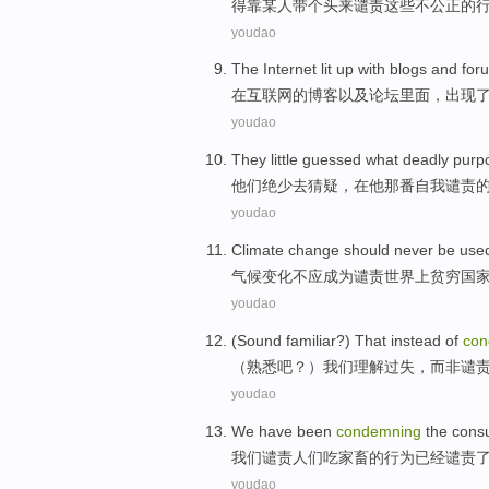
得
靠
某人
带
个头
来
谴责
这些
不公正的
youdao
The
Internet
lit up
with
blogs
and
for
在
互联网
的
博客
以及
论坛
里面，
出现
youdao
They
little
guessed
what deadly
purpo
他们
绝少
去猜疑
，
在
他
那
番自我谴责
youdao
Climate
change
should
never
be use
气候
变化
不
应
成为
谴责
世界上
贫穷
国
youdao
(
Sound familiar
?) That
instead
of
con
（
熟悉
吧？）
我们
理解
过失
，
而
非
谴
youdao
We
have been
condemning
the cons
我们
谴责
人们
吃
家畜
的
行为已经谴责
youdao