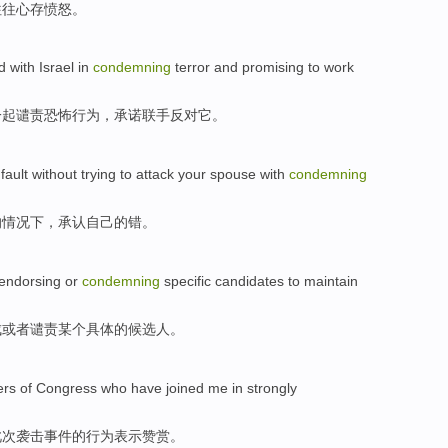
往往心存
愤怒
。
d
with
Israel
in
condemning
terror
and
promising
to work
一起
谴责
恐怖行为
，
承诺
联手
反对
它
。
fault
without
trying to
attack
your
spouse with
condemning
的情况下，
承认
自己
的
错
。
endorsing
or
condemning
specific
candidates
to
maintain
成
或者
谴责
某个具体
的
候选人
。
rs
of
Congress
who have
joined
me
in
strongly
此次袭击事件的行为表示
赞赏
。