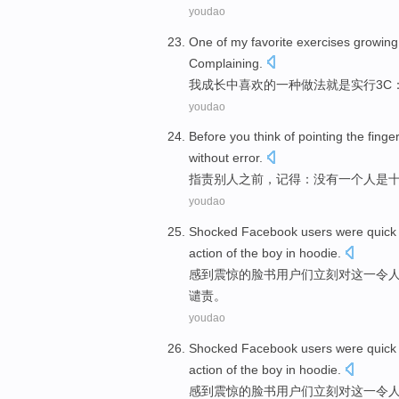
youdao
One
of
my
favorite
exercises
growing
Complaining
.
我
成长
中
喜欢的
一种
做法
就是
实行
3
C
youdao
Before
you think of
pointing
the finge
without
error.
指责别人
之前
，
记得
：没有
一个
人
是
youdao
Shocked
Facebook
users
were
quick
action
of
the
boy
in hoodie.
感到震惊
的
脸书
用户
们
立刻
对
这
一令
谴责
。
youdao
Shocked
Facebook
users
were
quick
action
of
the
boy
in hoodie.
感到震惊
的
脸书
用户
们
立刻
对
这
一令