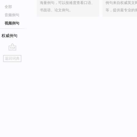
海量例句，可以按难度查看口语、
例句来自权威英文
全部
书面语、论文例句。
等，提供最专业的
音频例句
视频例句
权威例句
go
返回词典
top