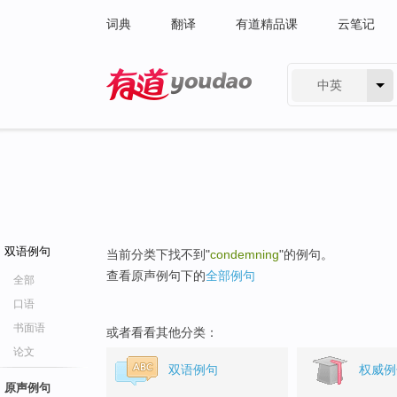
词典
翻译
有道精品课
云笔记
中英
有道 - 网易旗下搜索
双语例句
当前分类下找不到"
condemning
"的例句。
查看原声例句下的
全部例句
全部
口语
书面语
或者看看其他分类：
论文
双语例句
权威例
原声例句