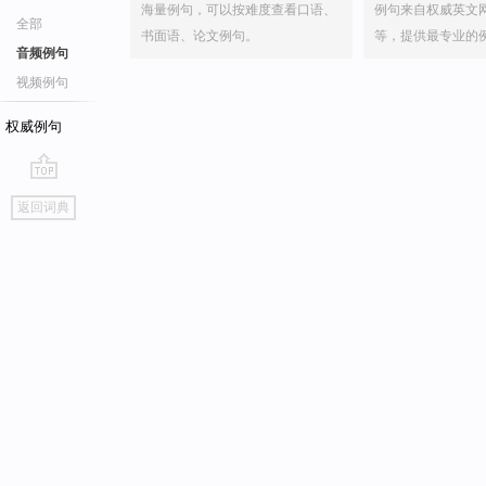
海量例句，可以按难度查看口语、
例句来自权威英文
全部
书面语、论文例句。
等，提供最专业的
音频例句
视频例句
权威例句
go
返回词典
top