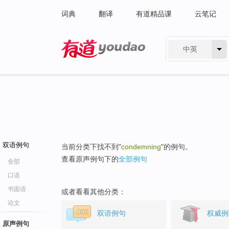
词典
翻译
有道精品课
云笔记
中英
有道 - 网易旗下搜索
双语例句
当前分类下找不到"
condemning
"的例句。
查看原声例句下的
全部例句
全部
口语
书面语
或者看看其他分类：
论文
双语例句
权威例
原声例句