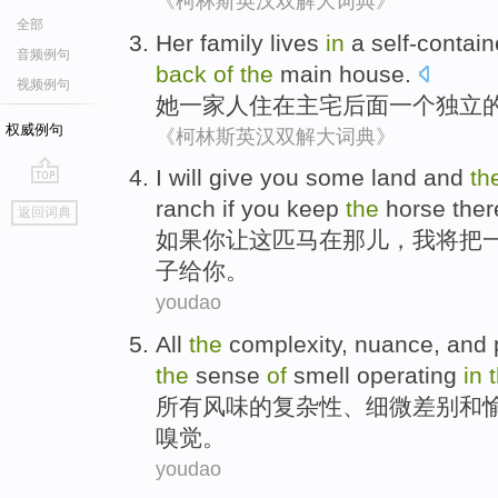
《柯林斯英汉双解大词典》
全部
Her
family
lives
in
a
self-contai
音频例句
back
of
the
main
house
.
视频例句
她
一家人
住
在
主
宅
后面
一个
独立
权威例句
《柯林斯英汉双解大词典》
I
will
give
you
some
land
and
th
go
ranch
if
you
keep
the
horse
ther
返回词典
top
如果
你
让
这
匹马
在
那儿，
我
将
把
子
给
你。
youdao
All
the
complexity
,
nuance
,
and
the
sense
of
smell
operating
in
所有
风味
的
复杂性
、
细微
差别
和
嗅觉
。
youdao