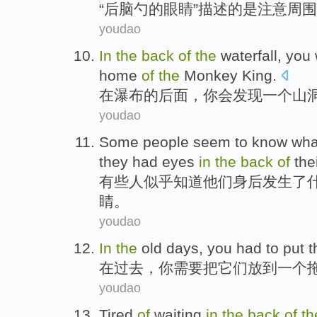
“
后脑勺的眼睛”描述的是注意周
youdao
I
n
the
back
of
the
waterfall, you 
home
of
the
Monkey King.
在
瀑布的后面，你会发现一个山
youdao
S
ome people seem to know what'
they had eyes
in
the
back
of
the
有
些人似乎知道他们身后发生了
睛。
youdao
In
the
old
days,
you
had
to
put
t
在
过去
，
你
需要
把
它们
放到
一个
youdao
Tired
of
waiting
in
the
back
of
th