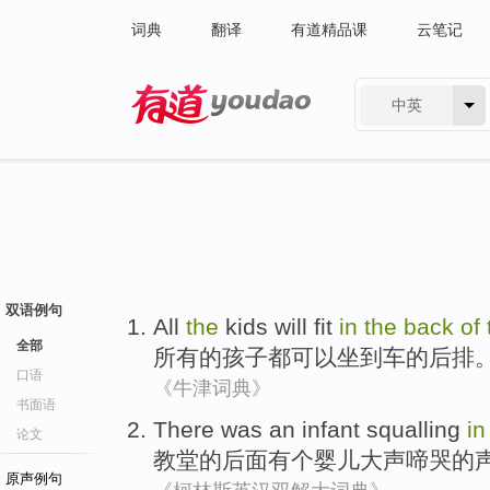
词典
翻译
有道精品课
云笔记
中英
有道 - 网易旗下搜索
双语例句
All
the
kids
will
fit
in
the
back
of
全部
所有
的
孩子都
可以
坐到
车
的
后排
口语
《牛津词典》
书面语
There was
an
infant
squalling
i
论文
教堂
的
后面
有
个
婴儿
大声
啼哭
的
原声例句