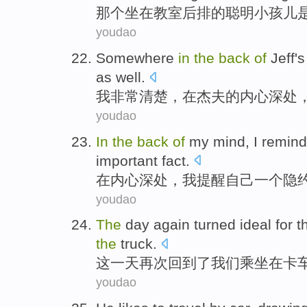
那个
坐在
教室
后排
的
聪明
小孩儿
youdao
Somewhere
in
the
back
of
Jeff
's
as well
.
我
非常
清楚，
在
杰夫
的
内心深处
youdao
In
the
back
of
my mind
,
I
remin
important
fact
.
在
内心
深处，
我
提醒
自己
一个
隐
youdao
The
day
again
turned
ideal
for
t
the
truck
.
这
一天
再次
回到
了
我们
乘坐
在
卡
youdao