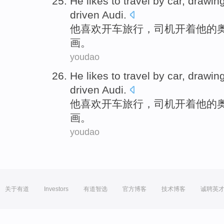
He
likes
to
travel
by
car
,
drawin
driven Audi
.
他
喜欢
开车
旅行
，司机开着
他
的
画
。
youdao
He
likes
to
travel
by
car
,
drawin
driven Audi
.
他
喜欢
开车
旅行
，司机开着
他
的
画
。
youdao
关于有道
Investors
有道智选
官方博客
技术博客
诚聘英