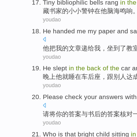
Tiny
bibliophilic
bells rang
in
th
藏书家
的
小小警钟
在
他
脑海
鸣响
youdao
He
handed
me my
paper
and
sa
他
把
我
的
文章
递给
我，
坐
到了教
youdao
He
slept
in
the
back
of
the
car
a
晚上
他
就睡
在
车
后座
，跟别人
达
youdao
Please
check
your
answers
with
请
将
你
的
答案
与
书后的答案
核对
youdao
Who
is
that
bright
child
sitting
in