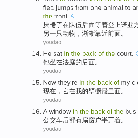
flea
jumps
from
one
animal
to
a
the
front
.
厌倦
了在
队伍
后面
等着
登上
诺亚
另一
只动物，渐渐
靠近
前面。
youdao
He
sat
in
the
back
of
the
court
.
他
坐在
法庭
的
后面
。
youdao
Now
they
're
in
the
back
of
my
cl
现在
，
它
在
我
的
壁橱最里面
。
youdao
A
window
in
the
back
of
the
bus
公交车后部
有
扇窗户
半开
着。
youdao