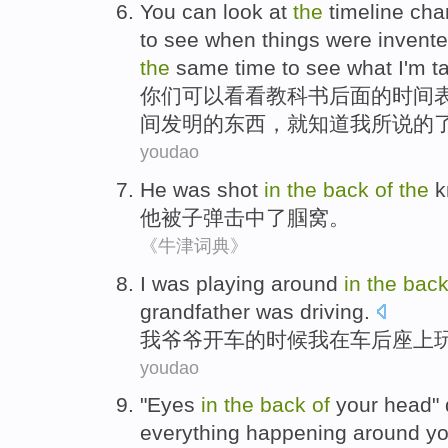
You
can
look
at
the
timeline
cha
to
see
when
things
were
invent
the
same time to see what
I'm
t
你们
可以
看看
教科书
后面
的
时间
间
发明
的
东西
，就知道
我
所说
的
youdao
He
was
shot
in
the
back
of
the
k
他
被
子弹击中
了
腘窝
。
《牛津词典》
I
was playing around
in
the
bac
grandfather was driving.
我
爷爷开车的时候我在车后座上
youdao
"
Eyes
in
the
back
of
your head" 
everything happening around yo