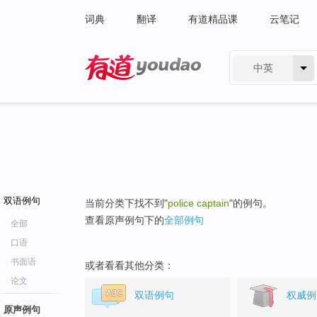
词典
翻译
有道精品课
云笔记
中英
有道 - 网易旗下搜索
双语例句
当前分类下找不到"
police captain
"的例句。
查看原声例句下的
全部例句
全部
口语
书面语
或者看看其他分类：
论文
双语例句
权威例
原声例句