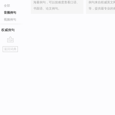
海量例句，可以按难度查看口语、
例句来自权威英文
全部
书面语、论文例句。
等，提供最专业的
音频例句
视频例句
权威例句
go
返回词典
top