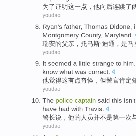
为了
证明
这
一点，
他
向后连跳了
youdao
Ryan
's father
,
Thomas Didone
,
Montgomery
County
,
Maryland
.
瑞安
的
父亲
，
托马斯
·迪通，
是
马
youdao
It seemed
a little
strange
to
him
know
what
was correct
.
他
觉得
这
有点
奇怪
，
但
警官
肯定
youdao
The
police
captain
said
this
isn't
have
had
with
Travis
.
警长
说
，
他
的
人员
并
不是
第一
次
youdao