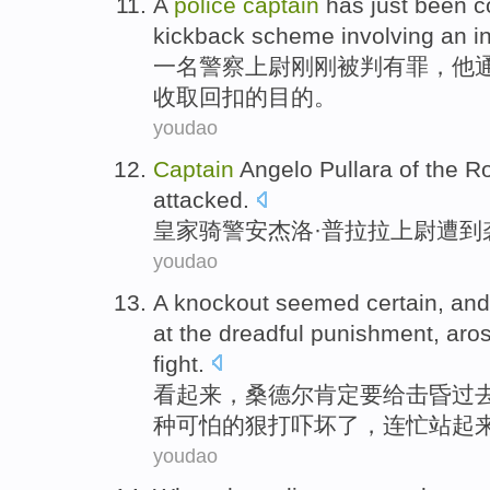
A
police
captain
has just
been
c
kickback
scheme involving
an i
一名
警察
上尉
刚刚
被
判有罪
，他
收取
回扣
的目的。
youdao
Captain
Angelo Pullara
of the R
attacked
.
皇家
骑警
安杰洛
·普拉拉
上尉
遭到
youdao
A
knockout
seemed
certain
, an
at the
dreadful
punishment, aro
fight
.
看起来
，
桑德尔
肯定
要给击昏过
种
可怕
的狠
打
吓坏
了
，连忙站起
youdao