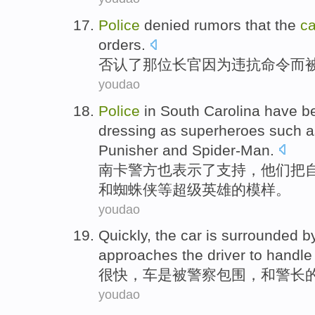
Police
denied
rumors
that the
ca
orders
.
否认
了那位长官
因为
违抗命令而
youdao
Police
in South
Carolina
have
b
dressing
as
superheroes
such a
Punisher
and
Spider-Man
.
南
卡
警方
也
表示了
支持
，他们把
和
蜘蛛
侠
等
超级
英雄的模样。
youdao
Quickly
, the
car
is
surrounded
b
approaches
the
driver
to
handle
很快
，
车
是
被
警察
包围
，
和
警长
youdao