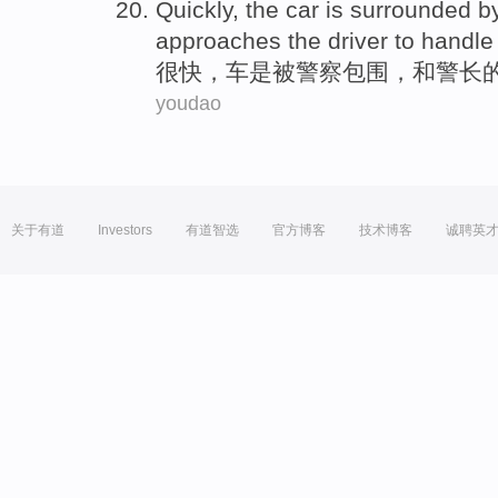
Quickly
, the
car
is
surrounded
b
approaches
the
driver
to
handle
很快
，
车
是
被
警察
包围
，
和
警长
youdao
关于有道
Investors
有道智选
官方博客
技术博客
诚聘英