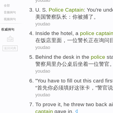
youdao
全部
U. S.
Police
Captain
:
You
're und
音频例句
美国
警察
队长
：
你
被捕
了。
视频例句
youdao
权威例句
Inside
the
hotel
,
a
police
captai
在
饭店
里面
，
一位
警长
正在询问
go
youdao
返回词典
top
Behind the
desk
in the
police
st
警察
局里
办公桌
后坐着
一位
警官
youdao
"
You
have to
fill out
this
card
firs
“
首先
你
必须
填
好
这
张卡
，”
警官
说
youdao
To
prove
it
,
he
threw
two
back ai
captain
gave in.