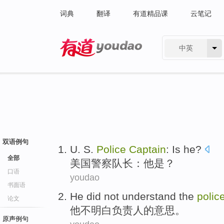
词典
翻译
有道精品课
云笔记
中英
有道 - 网易旗下搜索
双语例句
U. S.
Police
Captain
:
Is
he
?
全部
美国
警察
队长
：
他
是
？
口语
youdao
书面语
He
did not
understand
the
polic
论文
他
不
明白
负责人
的
意思。
原声例句