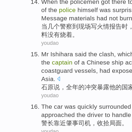
When
the policemen
got there
t
of
the
police
himself
was surpri
Message
materials
had not
bur
当
几个
警察
到
现场写火情
报告
时
料
没有
烧着。
youdao
Mr
Ishihara
said
the
clash
, whi
the
captain
of
a Chinese ship a
coastguard vessels, had
expos
Asia.
石原
说
，全年
的
冲突
暴露
他
的
国
youdao
The car was quickly surrounde
approached the
driver
to handle
警长
靠近
肇事司机
，
收拾
局面
。
youdao