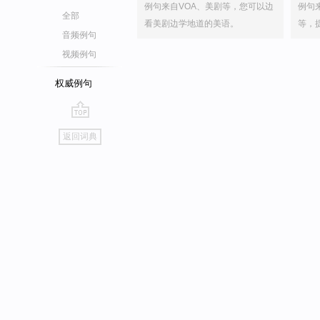
例句来自VOA、美剧等，您可以边
例句
全部
看美剧边学地道的美语。
等，
音频例句
视频例句
权威例句
go
返回词典
top