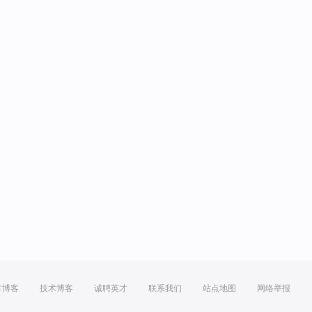
方博客
技术博客
诚聘英才
联系我们
站点地图
网络举报