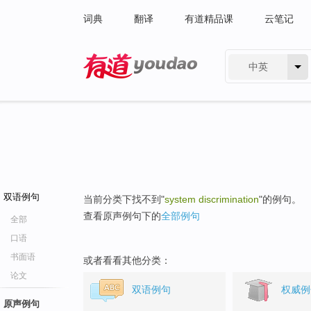
词典
翻译
有道精品课
云笔记
中英
有道 - 网易旗下搜索
双语例句
当前分类下找不到"
system discrimination
"的例句。
查看原声例句下的
全部例句
全部
口语
书面语
或者看看其他分类：
论文
双语例句
权威例
原声例句