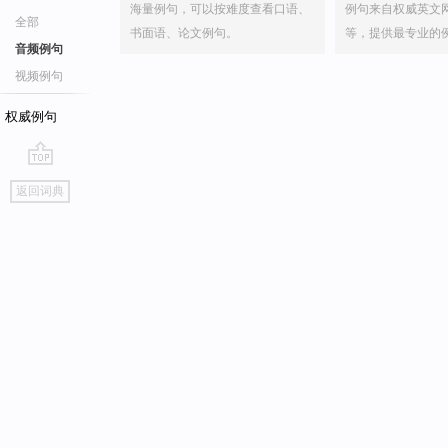
海量例句，可以按难度查看口语、
例句来自权威英文
全部
书面语、论文例句。
等，提供最专业的
音频例句
视频例句
权威例句
go
返回词典
top