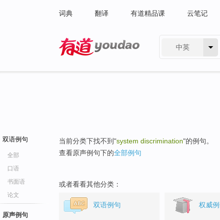
词典
翻译
有道精品课
云笔记
中英
有道 - 网易旗下搜索
双语例句
当前分类下找不到"
system discrimination
"的例句。
查看原声例句下的
全部例句
全部
口语
书面语
或者看看其他分类：
论文
双语例句
权威例
原声例句