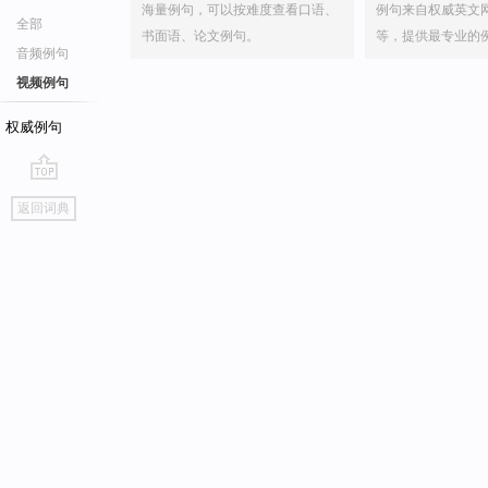
海量例句，可以按难度查看口语、
例句来自权威英文
全部
书面语、论文例句。
等，提供最专业的
音频例句
视频例句
权威例句
go
返回词典
top