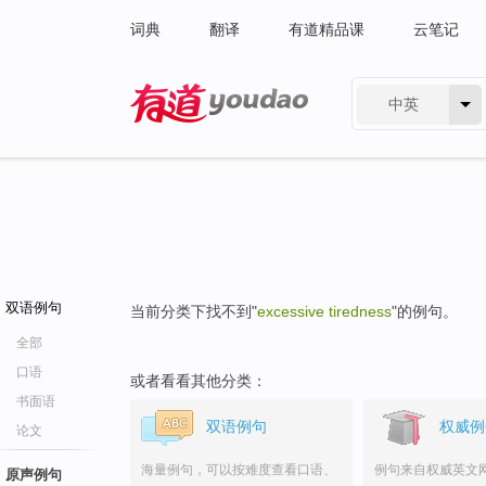
词典
翻译
有道精品课
云笔记
中英
有道 - 网易旗下搜索
双语例句
当前分类下找不到"
excessive tiredness
"的例句。
全部
口语
或者看看其他分类：
书面语
双语例句
权威例
论文
海量例句，可以按难度查看口语、
例句来自权威英文
原声例句