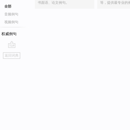
书面语、论文例句。
等，提供最专业的
全部
音频例句
视频例句
权威例句
go
返回词典
top