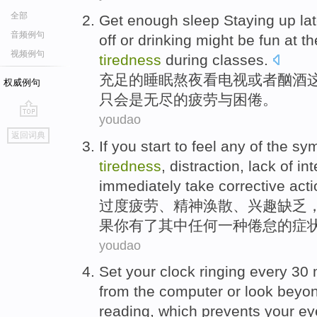
全部
Get enough
sleep
Staying up lat
音频例句
off
or
drinking
might
be
fun at th
视频例句
tiredness
during
classes.
充足
的
睡眠
熬夜
看
电视
或者
酗酒
权威例句
只
会
是
无尽的
疲劳
与困倦。
youdao
go
返回词典
top
If
you
start to feel
any
of
the
sy
tiredness
,
distraction
,
lack
of
int
immediately
take corrective
acti
过度
疲劳
、
精神涣散
、
兴趣
缺乏
果
你
有了其中
任何
一种
倦怠
的
症
youdao
Set your
clock
ringing
every
30
from
the
computer
or
look
beyo
reading, which prevents
your
ey