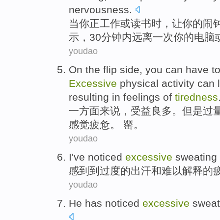
nervousness.
当
你
正
工作
或
读书
时，
让
你的
闹
示，30分钟内
远离
一次
你
的
电脑
youdao
On the flip side
, you can have 
Excessive
physical
activity
can
l
resulting in
feelings
of
tiredness
一方面
来说，受益良多。但是
过
感觉
疲惫
。 罂。
youdao
I've noticed
excessive
sweating
感到到
过度的
出汗
和
难以解释
的
youdao
He
has noticed
excessive
sweat