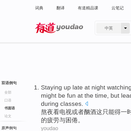
词典
翻译
有道精品课
云笔记
中英
有道 - 网易旗下搜索
双语例句
Staying up late at night
watchin
全部
might
be
fun at the time,
but lea
口语
during
classes.
书面语
熬夜
看
电视
或者
酗酒这
只能得一
论文
的
疲劳
与困倦。
youdao
原声例句