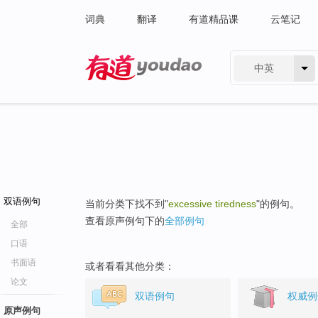
词典
翻译
有道精品课
云笔记
中英
有道 - 网易旗下搜索
双语例句
当前分类下找不到"
excessive tiredness
"的例句。
查看原声例句下的
全部例句
全部
口语
书面语
或者看看其他分类：
论文
双语例句
权威例
原声例句