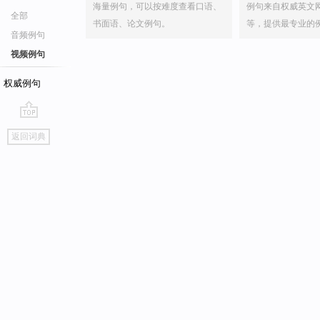
海量例句，可以按难度查看口语、
例句来自权威英文
全部
书面语、论文例句。
等，提供最专业的
音频例句
视频例句
权威例句
go
返回词典
top