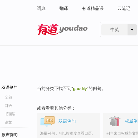
词典
翻译
有道精品课
云笔记
中英
有道 - 网易旗下搜索
双语例句
当前分类下找不到"
gaudily
"的例句。
全部
口语
或者看看其他分类：
书面语
双语例句
权威例
论文
海量例句，可以按难度查看口语、
例句来自权威英文
原声例句