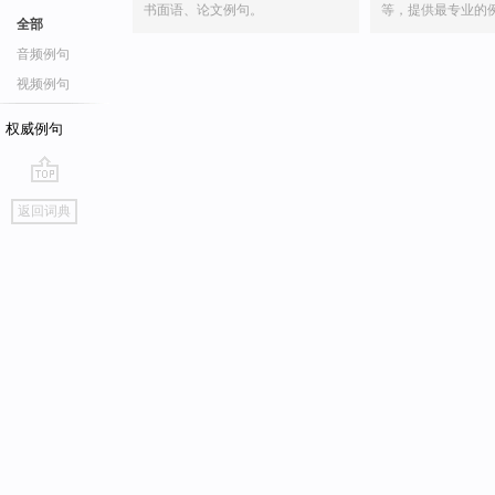
书面语、论文例句。
等，提供最专业的
全部
音频例句
视频例句
权威例句
go
返回词典
top