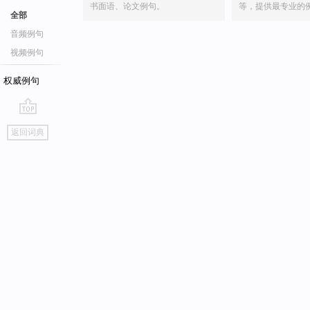
书面语、论文例句。
等，提供最专业的
全部
音频例句
视频例句
权威例句
go
返回词典
top