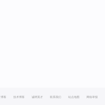
方博客
技术博客
诚聘英才
联系我们
站点地图
网络举报