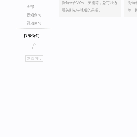
例句来自VOA、美剧等，您可以边
例句
全部
看美剧边学地道的美语。
等，
音频例句
视频例句
权威例句
go
返回词典
top