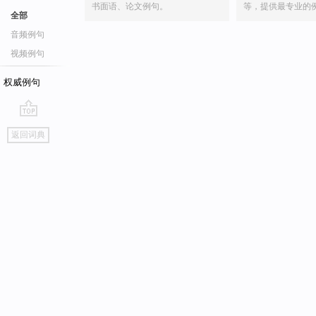
书面语、论文例句。
等，提供最专业的
全部
音频例句
视频例句
权威例句
go
返回词典
top