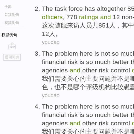
全部
The task
force
has altogether
8
音频例句
officers
, 778
ratings
and
12
non-
视频例句
这次随舰
来访人员
共
851
人
，
其
12
人。
权威例句
youdao
The
problem
here
is not
so
much
go
返回词典
top
financial
risk
is
so
much better
t
agencies
and
other
risk
control
我们
需要关心
的
主要
问题
并
不是
色，
也
不是哪个评级
机构
比较愚
youdao
The
problem
here
is not
so
much
financial
risk
is
so
much better
t
agencies
and
other
risk
control
我们
需要关心
的
主要
问题
并
不是