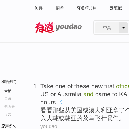
词典
翻译
有道精品课
云笔记
中英
有道 - 网易旗下搜索
双语例句
Take one
of
these
new first
offic
全部
US
or
Australia
and
came to KA
口语
hours
.
书面语
看看
那些
从
美国
或
澳大利亚
拿了
论文
入
大韩或
韩亚
的
菜鸟飞行员们。
youdao
原声例句