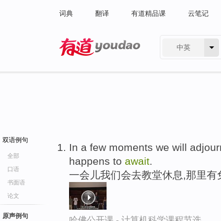
词典
翻译
有道精品课
云笔记
中英
有道 - 网易旗下搜索
双语例句
In a few moments we will adjour
全部
happens to
await
.
口语
一会儿我们会去教堂休息,那里有
书面语
论文
原声例句
哈佛公开课 - 计算机科学课程节选