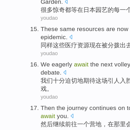
Garden
.
很多
惊奇
都等
在
日本
园艺
的
每
一
youdao
These
same
resources
are now
epidemic
.
同样
这些
医疗
资源
现在
被
分拨
出去
youdao
We
eagerly
await
the next
volle
debate
.
我们
十分
迫切
地
期待
这场
引人入
戏
。
youdao
Then the
journey
continues on
t
await
you.
然后
继续
前往
一个
营地
，
在那里