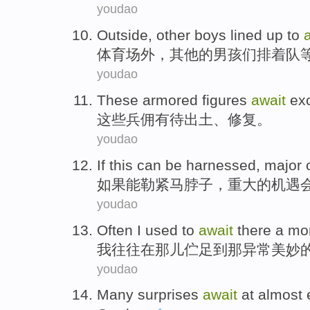
youdao
Outside,
other
boys
lined
up
to
体育场外，
其他
的
男孩们
排
着队
youdao
These
armored figures
await
ex
这些
兵
佣
有待
出土
、
修复
。
youdao
If this
can be
harnessed
,
major
如果
能
勒紧马脖子
，
重大
的
机遇
youdao
Often
I
used
to
await
there
a mo
我
往往
在那儿
伫足
到
那
异常
美妙
youdao
Many
surprises
await
at
almost