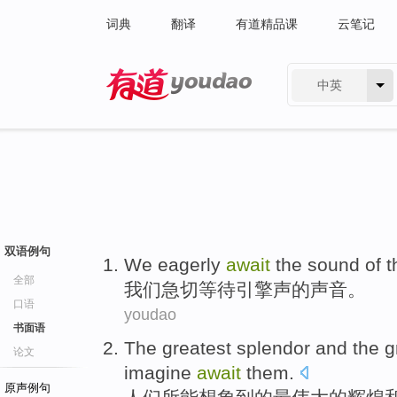
词典
翻译
有道精品课
云笔记
中英
有道 - 网易旗下搜索
双语例句
We
eagerly
await
the
sound
of
t
全部
我们
急切
等待
引擎
声
的
声音。
口语
youdao
书面语
The
greatest
splendor
and
the
g
论文
imagine
await
them
.
原声例句