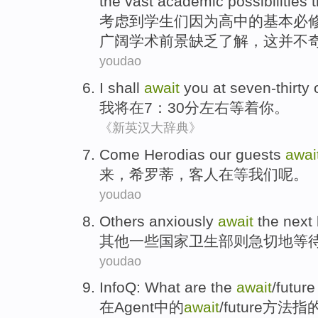
the
vast
academic
possibilities
t
考虑
到
学生们
因为
高中
的
基本
必
广阔
学术
前景
缺乏
了解
，
这
并不
youdao
I
shall
await
you
at seven-thirty
我
将
在7：30分
左右
等着
你
。
《新英汉大辞典》
Come
Herodias
our guests
awai
来
，
希
罗蒂，
客人
在等
我们呢
。
youdao
Others
anxiously
await
the next
其他
一些国家卫生部则
急切
地
等
youdao
InfoQ:
What
are
the
await
/
future
在
Agent
中的
await
/
future
方法
指