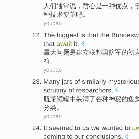
人们通常
说
，
耐心
是
一种
优点
，
种
技术
变革
吧
。
youdao
The
biggest
is
that
the Bundesw
that
await
it.
最大问题
是
建立
联邦
国防军
的
初
符。
youdao
Many
jars
of
similarly
mysteriou
scrutiny of
researchers
.
瓶瓶罐罐中装满
了各种
神秘
的
鱼
分类。
youdao
It
seemed to
us
we
wanted to
aw
coming to
our
conclusions
.