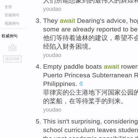
人们所
能
想象到
的
最
伟大
的
辉煌
全部
youdao
音频例句
They
await
Dearing
's
advice
,
ho
视频例句
some are
already
reported
to be
权威例句
他们
等待
着
迪
林的
建议
，
希望
不
经
陷入
财务
困境。
youdao
go
返回词典
top
Empty
paddle
boats
await
rower
Puerto Princesa
Subterranean
R
Philippines
.
菲律宾
的公主港
地下
河
国家
公园
的
桨
船
，
在
等待
桨
手的到来。
youdao
This
isn't
surprising
,
considering
school
curriculum
leaves
studen