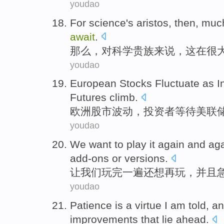
youdao
For
science
's aristos
,
then
,
muc
await
.
那么
，
对
科学
贵族
来说，
这
在
很
youdao
European
Stocks
Fluctuate
as
I
Futures
climb.
欧洲
股市
波动
，
投资者
等待
美联
youdao
We
want to
play
it
again
and ag
add-ons or
versions
.
让
我们
玩完一
遍
还
想
再
玩
，
并且
youdao
Patience
is
a
virtue
I am
told
, a
improvements that
lie
ahead
.