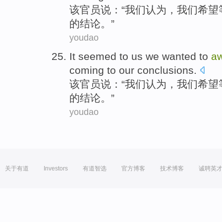
该
官员说：“
我们
认为，
我们
希望
的
结论
。”
youdao
It
seemed to
us
we
wanted to
aw
coming to
our
conclusions
.
该
官员说：“
我们
认为，
我们
希望
的
结论
。”
youdao
关于有道
Investors
有道智选
官方博客
技术博客
诚聘英