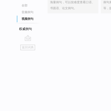
海量例句，可以按难度查看口语、
例句
全部
书面语、论文例句。
等，
音频例句
视频例句
权威例句
go
返回词典
top