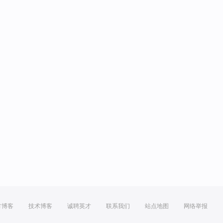
方博客
技术博客
诚聘英才
联系我们
站点地图
网络举报