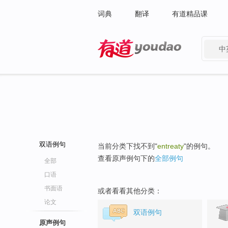
词典
翻译
有道精品课
中
有道 - 网易旗下搜索
双语例句
当前分类下找不到"
entreaty
"的例句。
查看原声例句下的
全部例句
全部
口语
书面语
或者看看其他分类：
论文
双语例句
原声例句