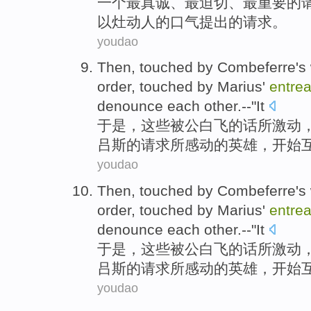
一个
最
真诚
、
最迫切
、最重要
的
以
灶
动人
的
口气
提出的请求。
youdao
Then
,
touched
by
Combeferre
's
order
, touched by
Marius
'
entrea
denounce
each other.
--"It
于是
，
这些
被
公
白飞
的话
所激动
吕斯
的
请求
所
感动
的英雄
，
开始
youdao
Then
,
touched
by
Combeferre
's
order
, touched by
Marius
'
entrea
denounce
each other.
--"It
于是
，
这些
被
公
白飞
的话
所激动
吕斯
的
请求
所
感动
的英雄
，
开始
youdao