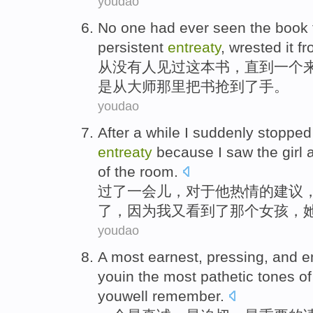
youdao
No one
had ever seen
the book
persistent
entreaty
,
wrested
it
fr
从没有人见
过
这本
书，
直到
一个
是从大师那里把书抢到了手。
youdao
After
a
while
I
suddenly stopped
entreaty
because
I
saw
the girl
of the
room
.
过了
一会儿，
对于
他
热情
的建议
了，
因为
我
又
看到了
那个
女孩，
youdao
A
most
earnest
,
pressing
, and 
youin
the most pathetic
tones
of
youwell remember
.