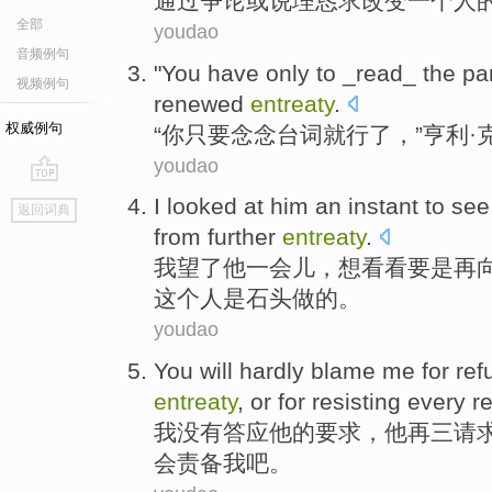
通过
争论
或
说理
恳求
改变
一个
人
全部
youdao
音频例句
"
You
have only to _read_
the
par
视频例句
renewed
entreaty
.
权威例句
“
你
只要念念台词就行
了
，”亨利·
youdao
go
I
looked
at
him
an
instant
to
see
返回词典
top
from
further
entreaty
.
我
望了
他
一会儿
，
想
看看
要是
再
这个人
是石头做的。
youdao
You
will
hardly
blame
me
for
ref
entreaty
, or for
resisting
every re
我
没有
答应
他的要求，他再三
请
会
责备
我
吧
。