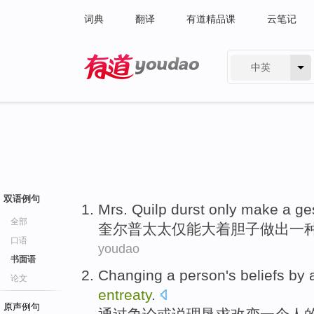
词典
翻译
有道精品课
云笔记
中英
有道 - 网易旗下搜索
双语例句
Mrs.
Quilp
durst
only
make
a
ge
全部
奎尔普
太太
仅
能大着胆子
做出
一
口语
youdao
书面语
Changing
a
person
's
beliefs
by
论文
entreaty
.
原声例句