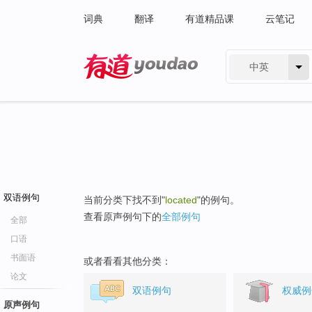
词典
翻译
有道精品课
云笔记
中英
有道 - 网易旗下搜索
双语例句
当前分类下找不到"
located
"的例句。
查看原声例句下的
全部例句
全部
口语
书面语
或者看看其他分类：
论文
双语例句
权威例
原声例句