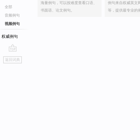
海量例句，可以按难度查看口语、
例句来自权威英文
全部
书面语、论文例句。
等，提供最专业的
音频例句
视频例句
权威例句
go
返回词典
top