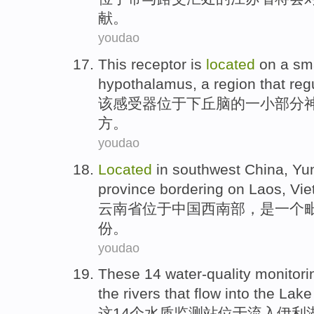
献
。
youdao
This
receptor
is
located
on
a
sma
hypothalamus
,
a
region that
reg
该
感受器
位于
下丘脑
的
一小
部分
方。
youdao
Located
in
southwest
China
,
Yu
province
bordering on
Laos
,
Vie
云南省
位于
中国
西南部
，
是
一个
份
。
youdao
These
14
water-quality
monitori
the
rivers
that
flow
into the
Lake
这
14个
水质
监测站
位于
流入
伊利