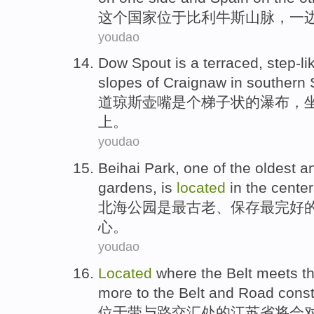
这个
国家
位于
比利
牛斯
山脉
，
一
youdao
Dow
Spout
is a terraced, step-l
slopes
of
Craignaw
in
southern
道琼斯
壶嘴
是个梯子状
的
瀑布
，
上。
youdao
Beihai
Park
, one
of
the oldest
a
gardens
,
is
located
in
the
center
北海
公园
是
最
古老、
保存最完好
心
。
youdao
Located
where
the
Belt
meets t
more
to
the
Belt
and
Road
const
位于
带
与
路
交汇处的
江苏省
将会