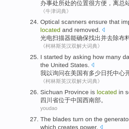
办事处所处
的
位置
很
方便，
离
总
《牛津词典》
Optical
scanners
ensure that
im
located
and
removed
.
光电
扫描器能
确保
找出
并
去除
布
《柯林斯英汉双解大词典》
I
started
by
asking
how many
da
the United States
.
我
以
询问
在
美国
有
多少
日托
中心
《柯林斯英汉双解大词典》
S
ichuan Province is
located
in s
四
川省位于中国西南部。
youdao
T
he blades turn on the generat
which creates power.