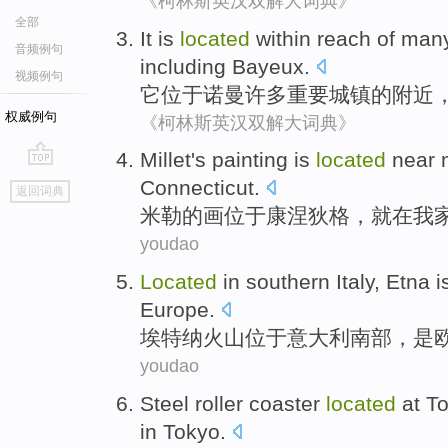
《柯林斯英汉双解大词典》
全部
It
is
located
within reach
of
man
音频例句
including
Bayeux
.
视频例句
它
位于
诺曼
许多
重要
城镇
的
附近
权威例句
《柯林斯英汉双解大词典》
Millet
's
painting
is
located
near
m
go
Connecticut
.
返回词典
top
米勒
的
画
位于
康
涅狄格，就
在
我
youdao
Located
in
southern
Italy
,
Etna
i
Europe
.
埃特纳火山
位于
意大利
南部
，
是
youdao
Steel
roller coaster
located
at
T
in
Tokyo.