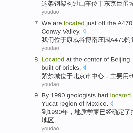
这架
钢
架构
过山车
位于
东京
巨蛋
youdao
We
are
located
just off the
A470
Conwy Valley.
我们
位于
康威谷博南
庄园
A470
附
youdao
Located
at the
center
of Beijing
,
built of bricks
.
紫禁城
位于
北京市
中心
，
主要
用
youdao
By
1990
geologists
had
located
Yucat
region
of
Mexico
.
到
1990年，
地质学家
已经
确定
了
地区
。
youdao