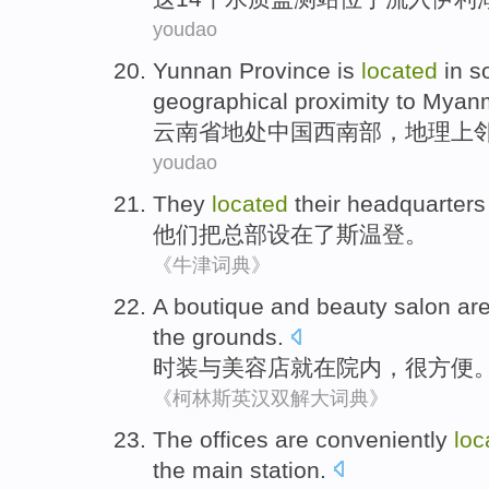
youdao
Yunnan Province
is
located
in
s
geographical
proximity to
Myan
云南省
地处
中国
西南部
，
地理
上
youdao
They
located
their headquarters
他们
把
总部
设在了斯温登
。
《牛津词典》
A boutique
and
beauty
salon
ar
the
grounds
.
时装
与
美容店
就
在
院内，
很
方便
《柯林斯英汉双解大词典》
The
offices
are conveniently
loc
the
main station
.