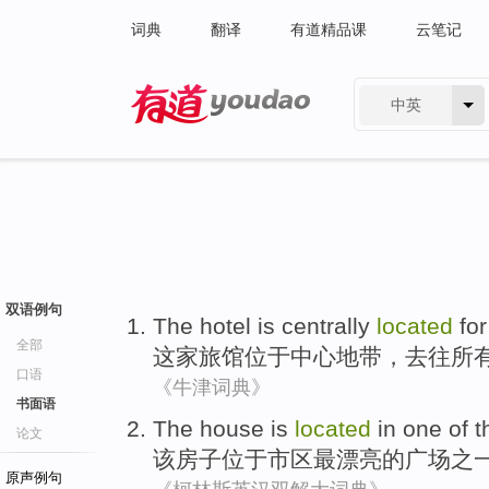
词典
翻译
有道精品课
云笔记
中英
有道 - 网易旗下搜索
双语例句
The hotel
is
centrally
located
fo
全部
这家
旅馆位于
中心
地带，去往
所
口语
《牛津词典》
书面语
The
house
is
located
in
one
of t
论文
该
房子
位于
市区
最
漂亮
的
广场
之
原声例句