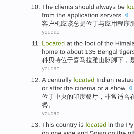
The clients
should
always be
lo
from
the
application
servers
.
客户机
应该
总是
位于
与
应用程序
youdao
Located
at the
foot
of the
Himal
home
to about 135
Bengal
tiger
科贝特
位于
喜马拉雅
山脉
脚下
，
youdao
A
centrally
located
Indian
restau
or
after
the
cinema
or a
show
.
位于
中央
的
印度
餐厅
，非常
适合
餐
。
youdao
This
country
is
located
in the
Py
on one
side
and
Spain
on the ot