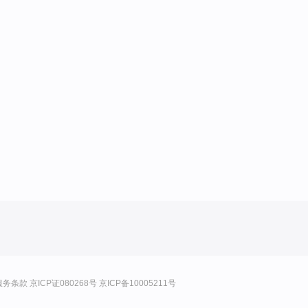
服务条款
京ICP证080268号
京ICP备10005211号