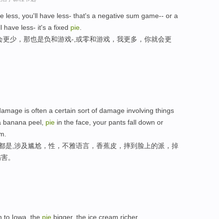
ave less, you'll have less- that's a negative sum game-- or a
 have less- it's a fixed
pie
.
会更少，那也是负和游戏-,或零和游戏，我更多，你就会更
amage is often a certain sort of damage involving things
 a banana peel,
pie
in the face, your pants fall down or
m.
常都是,涉及尴尬，性，不雅语言，香蕉皮，摔到脸上的派，掉
伤害。
in to Iowa, the
pie
bigger, the ice cream richer.