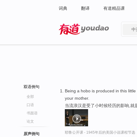
词典
翻译
有道精品课
中
有道 - 网易旗下搜索
双语例句
Being a hobo is produced in this litt
全部
your mother.
口语
当流浪汉是受了小时候经历的影响,就
书面语
论文
耶鲁公开课 - 1945年后的美国小说课程节选
原声例句