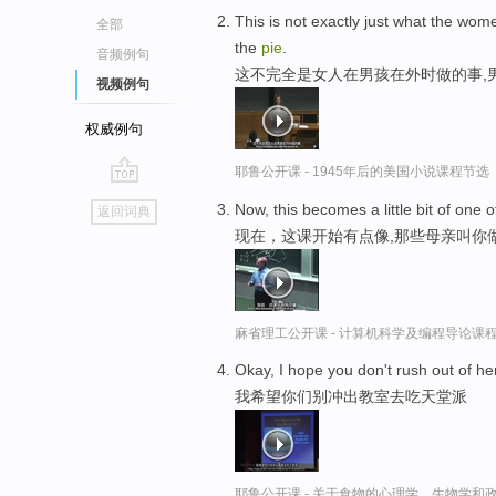
This is not exactly just what the wo
全部
the
pie
.
音频例句
这不完全是女人在男孩在外时做的事,
视频例句
权威例句
耶鲁公开课 - 1945年后的美国小说课程节选
go
Now, this becomes a little bit of on
返回词典
top
现在，这课开始有点像,那些母亲叫你
麻省理工公开课 - 计算机科学及编程导论课
Okay, I hope you don't rush out of h
我希望你们别冲出教室去吃天堂派
耶鲁公开课 - 关于食物的心理学、生物学和