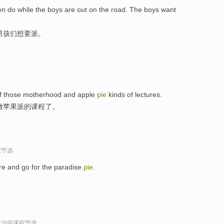
men do while the boys are out on the road. The boys want
男孩们想要派。
e of those motherhood and apple
pie
kinds of lectures.
做苹果派的课程了。
程节选
ere and go for the paradise
pie
.
政治学课程节选