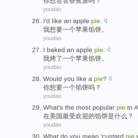
你
想
尝尝
香蕉
派
吗？
youdao
I
'd like
an
apple
pie
.
我
想
要
一个
苹果
馅饼
。
youdao
I
baked
an
apple
pie
.
我
烤了
一个
苹果
馅饼
。
youdao
Would
you
like
a
pie
?
你
想要
一个
馅饼
吗？
youdao
What
's
the most
popular
pie
in
A
在
美国
最
受欢迎
的
馅饼
是
什么
？
youdao
What
do
you
mean
'
custard
pie