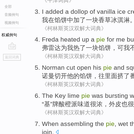
《牛津词典》
全部
I
added
a
dollop of
vanilla
ice c
音频例句
我
在
馅饼
中加了
一
块
香草
冰淇淋
视频例句
《柯林斯英汉双解大词典》
权威例句
Freda heated
up
a
pie
for
me
bu
弗雷
达
为
我
热了
一
块馅饼
，
可
我
go
《柯林斯英汉双解大词典》
返回词典
top
Norman
cut open
his
pie
and
sq
诺曼
切开
他
的
馅饼
，
往里面挤了
《柯林斯英汉双解大词典》
The
Key
lime
pie
was bursting w
“
基
”牌酸
橙
派
味道
很浓，
外皮
也
很
《柯林斯英汉双解大词典》
When
assembling
the
pie
,
wet
t
join.