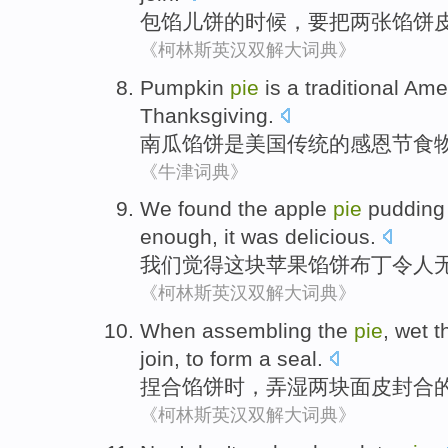
包
馅儿饼
的
时候
，要把
两
张馅饼
《柯林斯英汉双解大词典》
Pumpkin
pie
is
a
traditional
Ame
Thanksgiving
.
南瓜
馅饼
是
美国
传统
的
感恩节
食
《牛津词典》
We
found
the
apple
pie
pudding
enough
,
it
was delicious
.
我们
觉得
这块
苹果
馅饼
布丁
令人
《柯林斯英汉双解大词典》
When
assembling
the
pie
,
wet
t
join,
to
form
a
seal
.
捏合
馅饼
时
，
弄湿
两
块面皮封合
《柯林斯英汉双解大词典》