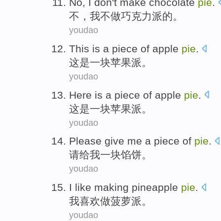
No
,
I
don
't
make
chocolate
pie
.
不
，
我
不
做
巧克力
派
的。
youdao
This
is
a
piece of
apple
pie
.
这
是
一
块
苹果
派
。
youdao
Here
is
a
piece of
apple
pie
.
这
是
一
块
苹果
派
。
youdao
Please
give
me
a
piece of
pie
.
请
给
我
一
块
馅饼
。
youdao
I
like
making
pineapple
pie
.
我
喜欢
做
菠萝
派
。
youdao