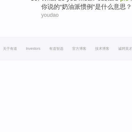
你
说
的“
奶油
派
惯例
”是
什么
意思？
youdao
关于有道
Investors
有道智选
官方博客
技术博客
诚聘英