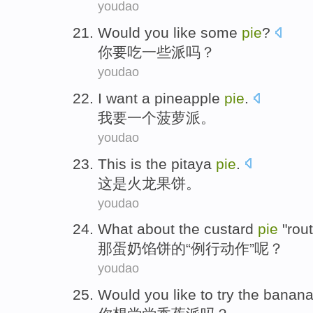
youdao
Would
you
like
some
pie
?
你
要吃
一些
派
吗？
youdao
I
want
a
pineapple
pie
.
我
要
一个
菠萝
派
。
youdao
This
is
the pitaya
pie
.
这
是
火龙果
饼
。
youdao
What about
the
custard
pie
"
rou
那
蛋奶
馅饼
的“
例行动作
”呢？
youdao
Would
you
like
to
try
the banan