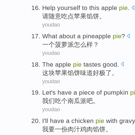
Help yourself
to this
apple
pie
.
请
随意
吃点
苹果
馅饼
。
youdao
What about
a
pineapple
pie
?
一个
菠萝
派
怎么样？
youdao
The
apple
pie
tastes
good
.
这块
苹果
馅饼
味道
好极了
。
youdao
Let's
have
a
piece of
pumpkin
p
我们
吃
个
南瓜
派吧
。
youdao
I
'll have
a
chicken
pie
with gravy
我
要
一份
肉汁
鸡肉
馅饼
。