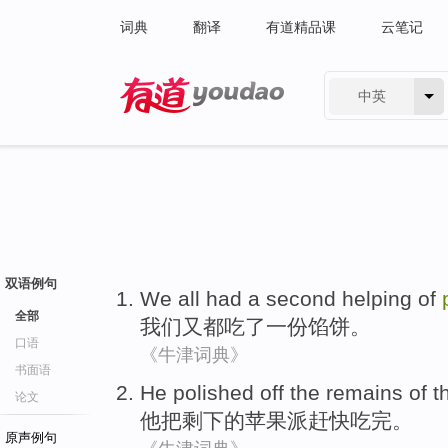
词典
翻译
有道精品课
云笔记
中英
有道 - 网易旗下搜索
双语例句
We
all
had
a
second helping
of
全部
我们
又
都
吃了
一
份
馅饼
。
口语
《牛津词典》
书面语
He
polished off the
remains
of t
论文
他
把
剩下
的
苹果
派赶快吃完
。
原声例句