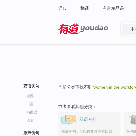
词典
翻译
有道精品课
中
有道 - 网易旗下搜索
双语例句
当前分类下找不到"
women in the workfor
全部
口语
或者看看其他分类：
书面语
双语例句
论文
海量例句，可以按难度查看口语、
例句
原声例句