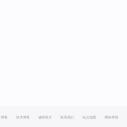
方博客
技术博客
诚聘英才
联系我们
站点地图
网络举报