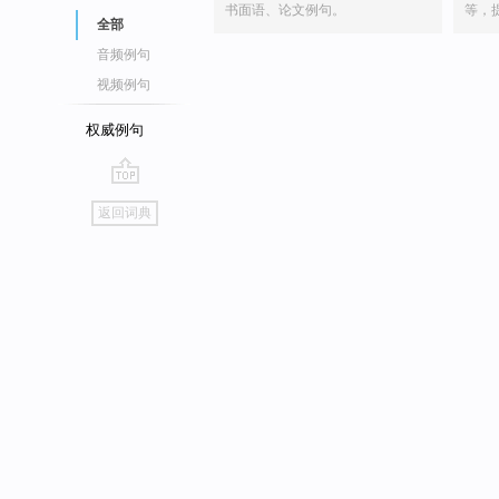
书面语、论文例句。
等，
全部
音频例句
视频例句
权威例句
go
返回词典
top