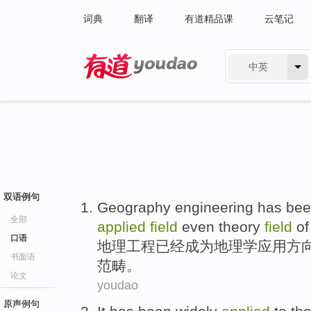
词典
翻译
有道精品课
云笔记
中英
有道 - 网易旗下搜索
双语例句
Geography
engineering
has be
全部
applied
field
even
theory
field
of
口语
地理
工程
已经
成为
地理学
应用
方
书面语
范畴
。
论文
youdao
原声例句