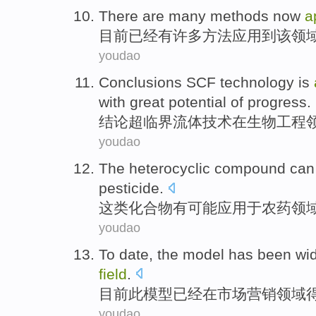
There are
many
methods
now
a
目前
已经
有
许多
方法
应用
到
该
领
youdao
Conclusions
SCF
technology
is
with
great
potential
of progress.
结论
超临界流体
技术
在
生物工程
youdao
The heterocyclic
compound
can
pesticide
.
这
类化合物有
可能
应用于
农药
领
youdao
To date,
the
model
has
been
wi
field
.
目前
此
模型
已经
在
市场
营销领域
youdao