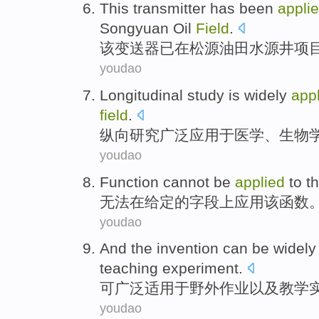
This
transmitter
has
been
appli
Songyuan
Oil
Field
.
该
变送器
已
在
松源油田
水源
井
项
youdao
Longitudinal
study
is widely
app
field
.
纵向
研究
广泛
应用
于
医学
、
生物
youdao
Function
cannot be
applied
to t
无法
在
给定
的
字段
上应用
该
函数
youdao
And the invention
can be
widely
teaching
experiment
.
可
广泛
适用
于
野外
作业
以及
教学
youdao