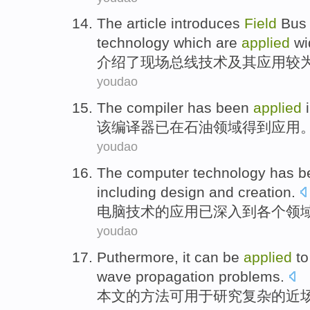
The article introduces
Field
Bus
technology which are
applied
wi
介绍
了
现场
总线
技术
及其
应用
较
youdao
The
compiler
has been
applied
该
编译器
已
在
石油
领域
得到
应用
youdao
The
computer
technology
has b
including
design
and
creation
.
电脑
技术
的
应用
已
深入
到
各个
领
youdao
Puthermore
, it
can be
applied
to
wave
propagation
problems
.
本文的方法
可
用于
研究
复杂
的
近