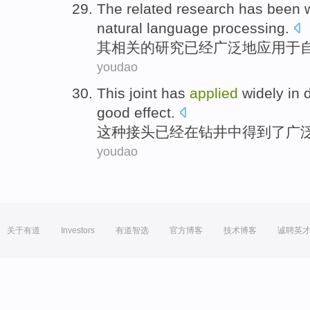
The
related
research
has been
natural
language
processing
.
其
相关
的
研究
已经
广泛地
应用
于
youdao
This
joint
has
applied
widely
in
d
good
effect
.
这种
接头
已经
在
钻井
中
得到
了
广
youdao
关于有道
Investors
有道智选
官方博客
技术博客
诚聘英