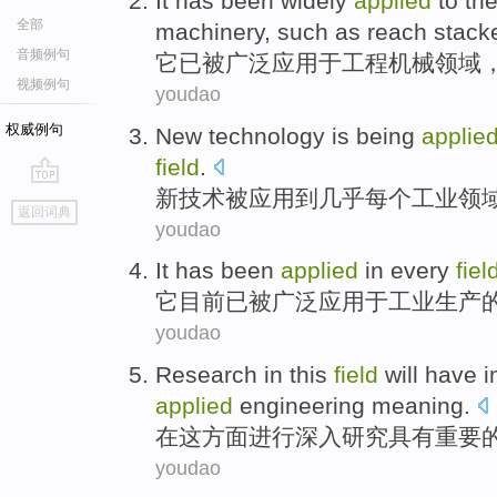
It
has
been
widely
applied
to th
全部
machinery
,
such as
reach stack
音频例句
它
已
被
广泛
应用于
工程
机械
领域
视频例句
youdao
权威例句
New
technology
is being
applie
field
.
新
技术
被
应用
到
几乎
每个
工业
领
go
返回词典
top
youdao
It
has
been
applied
in
every
fiel
它
目前
已
被
广泛
应用
于
工业生产
youdao
Research
in
this
field
will
have
i
applied
engineering
meaning
.
在
这
方面
进行深入研究
具有
重要
youdao