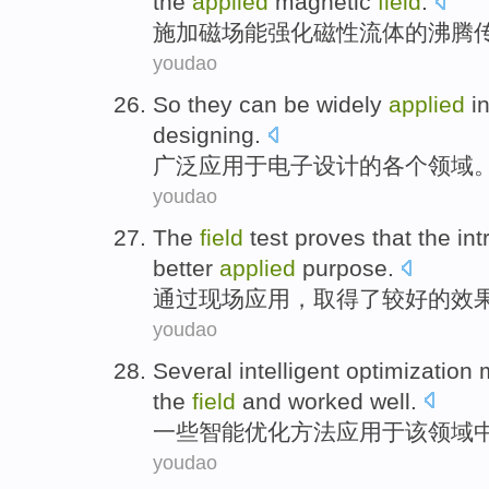
the
applied
magnetic
field
.
施加
磁场
能
强化
磁性
流体
的
沸腾
youdao
So they can be widely
applied
i
designing
.
广泛
应用
于
电子
设计
的
各个
领域
youdao
The
field
test proves that the in
better
applied
purpose
.
通过
现场
应用，
取得
了较
好的
效
youdao
Several
intelligent
optimization
the
field
and
worked
well.
一些
智能
优化
方法
应用
于
该
领域
youdao