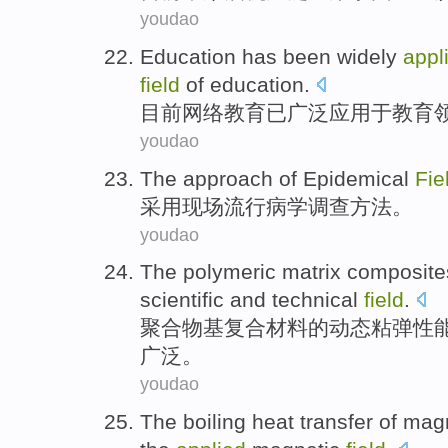
youdao
Education
has been
widely
appl
field
of education.
目前
网络
教育
已
广泛
应用于
教育
youdao
The
approach
of
Epidemical
Fie
采用现场
流行病学
调查
方法
。
youdao
The polymeric
matrix
composite
scientific
and
technical
field
.
聚合物
基
复合材料
的动态粘弹性
广泛。
youdao
The
boiling
heat transfer
of
magn