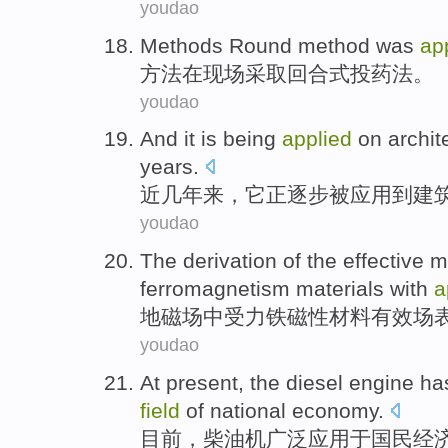
youdao
Methods
Round
method
was
ap
方法
在
现场
采取
回合式投药
法
。
youdao
And
it
is being
applied
on
archit
years
.
近几年
来，
它
正
逐步被
应用
到
建
youdao
The derivation
of
the
effective
m
ferromagnetism materials with
a
地
磁场
中
受力
铁磁性
材料
有效
场
youdao
At present
, the
diesel engine
has
field
of
national
economy
.
目前
，
柴油机
广泛应用于国民
经