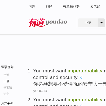
词典
翻译
有道精品课
云笔记
中英
有道 - 网易旗下搜索
双语例句
You
must
want
imperturbability
m
全部
control
and
security
.
口语
你
必须
想
要不受
侵扰
的安宁大于
书面语
youdao
论文
You
must
want
imperturbability
m
原声例句