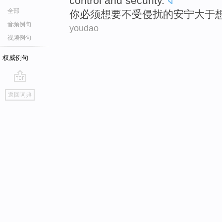
control
and
security
.
全部
你
必须
想
要不受
侵扰
的安宁大于
音频例句
youdao
视频例句
权威例句
go
返回词典
top