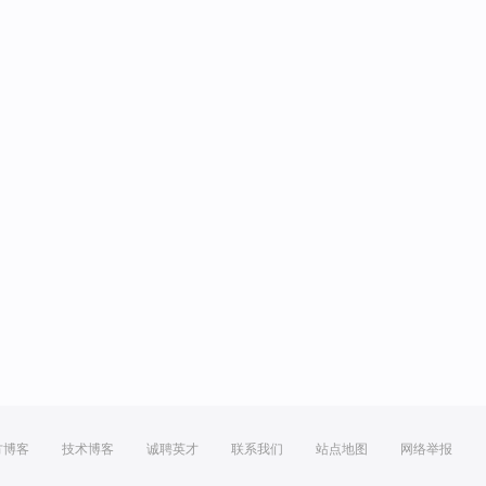
方博客
技术博客
诚聘英才
联系我们
站点地图
网络举报