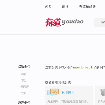
词典
翻译
有道精品课
中
有道 - 网易旗下搜索
双语例句
当前分类下找不到"
imperturbability
"的例
全部
口语
或者看看其他分类：
书面语
双语例句
论文
海量例句，可以按难度查看口语、
例句
原声例句