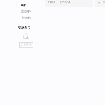
书面语、论文例句。
等，
全部
音频例句
视频例句
权威例句
go
返回词典
top