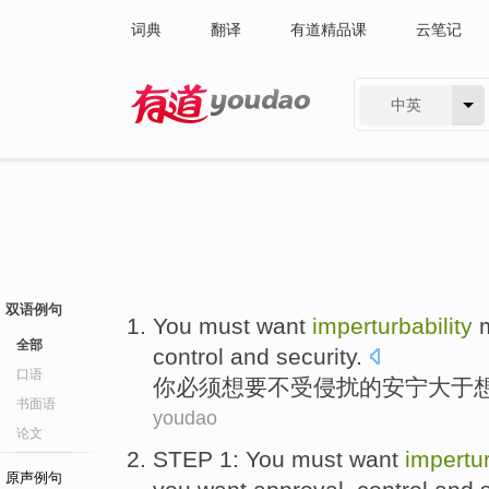
词典
翻译
有道精品课
云笔记
中英
有道 - 网易旗下搜索
双语例句
You
must
want
imperturbability
m
全部
control
and
security
.
口语
你
必须
想
要不受
侵扰
的安宁大于
书面语
youdao
论文
STEP 1
:
You
must
want
impertur
原声例句