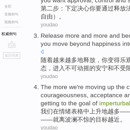
you want approval, control and s
全部
第二
步
：下定决心
你
要
通过释放
音频例句
自由
）。
视频例句
youdao
权威例句
Release
more
and more and
be
you
move beyond
happiness
in
go
返回词典
top
随着越来越
多地
释放
，
你
变得
乐
态，
进入
不可动摇的
安宁
和不受
youdao
The more
we
're moving
up
the
c
courageousness
,
acceptance
a
getting to the
goal
of
imperturbab
我们
在
情绪
表格
中
上升
地越多—
——就离波澜不惊
的
目标
越
近
。
youdao