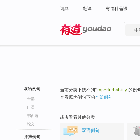
词典
翻译
有道精品课
中
有道 - 网易旗下搜索
双语例句
当前分类下找不到"
imperturbability
"的例
查看原声例句下的
全部例句
全部
口语
书面语
或者看看其他分类：
论文
双语例句
原声例句