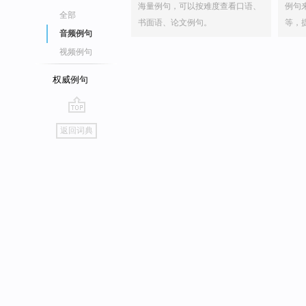
海量例句，可以按难度查看口语、
例句
全部
书面语、论文例句。
等，
音频例句
视频例句
权威例句
go
返回词典
top