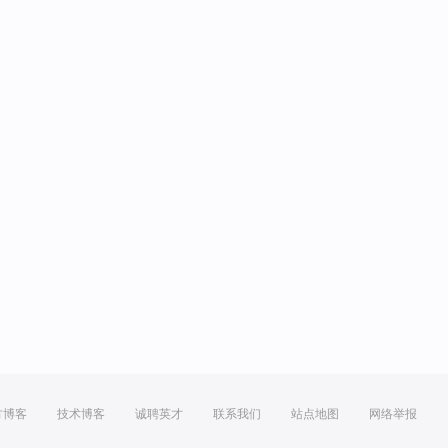
方博客
技术博客
诚聘英才
联系我们
站点地图
网络举报