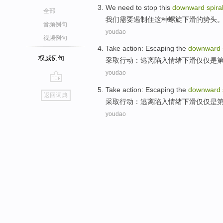
We
need to
stop
this
downward
spira
全部
我们
需要
遏制住
这种
螺旋
下滑的势头
音频例句
youdao
视频例句
Take
action
:
Escaping
the
downward
权威例句
采取
行动
：
逃离陷入
情绪
下滑
仅仅
是
youdao
go
Take
action
:
Escaping
the
downward
返回词典
top
采取
行动
：
逃离陷入
情绪
下滑
仅仅
是
youdao