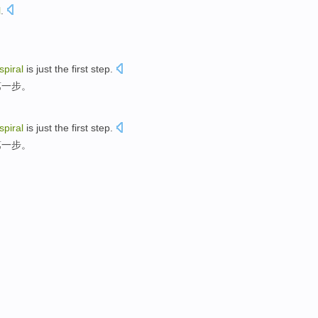
l
.
。
spiral
is
just
the first
step
.
第
一步。
spiral
is
just
the first
step
.
第
一步。