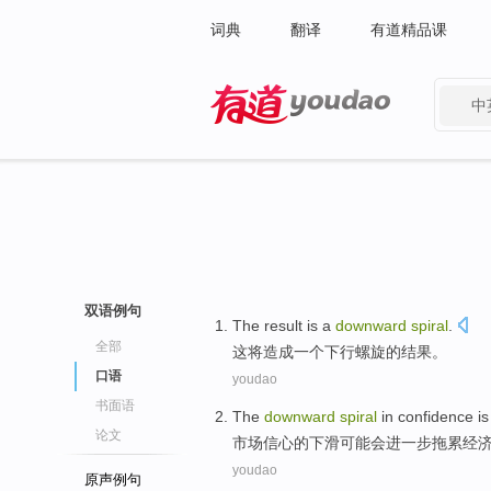
词典
翻译
有道精品课
中
有道 - 网易旗下搜索
双语例句
The
result is
a
downward
spiral
.
全部
这将
造成
一个
下行
螺旋
的结果。
口语
youdao
书面语
The
downward
spiral
in
confidence
i
论文
市场信心
的
下滑
可能
会进一步
拖累
经
youdao
原声例句