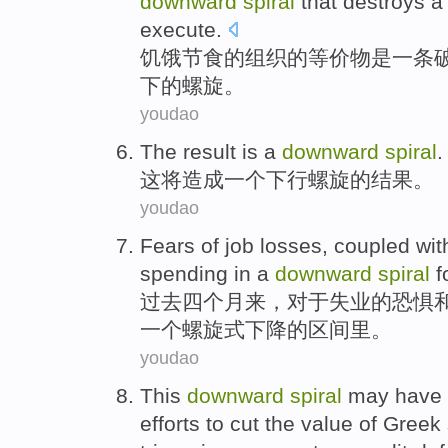
downward
spiral
that
destroys
execute
.
饥饿
节食
的
组织
的
等价物
是
一条
下
的
螺旋
。
youdao
The
result is
a
downward
spiral
.
这将
造成
一个
下行
螺旋
的结果。
youdao
Fears
of
job losses
, coupled
wit
spending
in
a
downward
spiral
f
过去
四个
月来，
对于
失业
的
恐惧
一个
螺旋式
下降的区间里。
youdao
This
downward
spiral
may have
efforts to
cut
the value
of
Greek