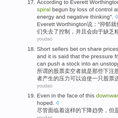
According to
Everett
Worthington
spiral
begun by
loss
of
control
a
energy
and
negative
thinking
".
Everett
Worthington说：“
抑郁
就
们
失去
了
控制
，
并且
会
由于
缺乏
youdao
Short
sellers
bet
on
share
price
and
it is said that
the
pressure
f
can
push
a
stock
into
an unsto
所谓
的
股票
卖空
者
就是那些下注
者产生
的
压力
可以
迫使
一
只
股票
youdao
Even in
the
face
of
this
downwa
hoped
.
尽管
面临着
这样
的
下降
趋势，但
youdao