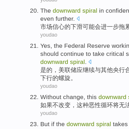
The
downward
spiral
in
confide
even further
.
市场信心
的
下滑
可能
会进一步
拖
youdao
Yes
,
the Federal Reserve
worki
should
continue to
take
critical
s
downward
spiral
.
是的
，
美联储
应
继续
与
其他
央行
下行的螺旋。
youdao
Without
change
,
this
downward
如果不
改变
，
这种
恶性
循环
将
无
youdao
But
if
the
downward
spiral
takes