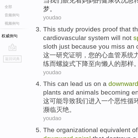
当
我们
眼见着
妈妈
的
健康状况
急
全部
梦。
音频例句
youdao
视频例句
This
study
provides
proof that
t
权威例句
cardiovascular
system
will not
s
sloth
just
because
you
miss
an 
这
一
研究
证明
，
您
的
心血管
系统
go
返回词典
top
练而
螺旋式
下降至向
懒人
的
那样
youdao
This
can
lead
us
on
a
downwar
plants
and
animals
becoming e
这
可能
导致
我们
进入
一个
恶性
循
濒临
灭绝。
youdao
The
organizational
equivalent
of