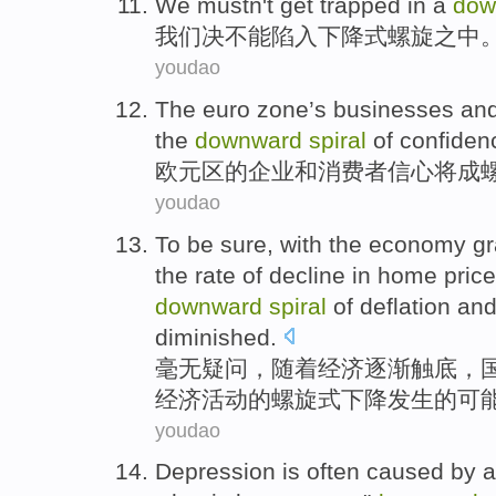
We
mustn't
get trapped in a
dow
我们
决不能
陷入
下降式
螺旋之中
youdao
The euro zone’s
businesses
an
the
downward
spiral
of
confiden
欧元区
的
企业
和
消费者
信心
将
成
youdao
To
be sure
,
with the
economy
gr
the rate
of
decline
in home
pric
downward
spiral
of
deflation
an
diminished
.
毫无
疑问，
随着
经济
逐渐
触
底，
经济
活动
的
螺旋式下降
发生的
可
youdao
Depression
is
often
caused by