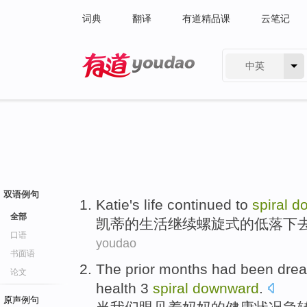
词典
翻译
有道精品课
云笔记
中英
有道 - 网易旗下搜索
双语例句
Katie
's
life
continued to
spiral
d
全部
凯蒂
的
生活
继续
螺旋式
的低落下
口语
youdao
书面语
The
prior
months
had been drea
论文
health
3
spiral
downward
.
原声例句