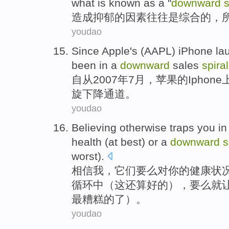
what
is
known as a "
downward
s
造成
抑郁
的
因素
往往
是
综合
的，
youdao
Since
Apple's (AAPL)
iPhone
la
been
in
a
downward
sales
spiral
自从
2007年
7月
，苹果的
Iphone
旋
下降
通道。
youdao
Believing
otherwise traps
you
in
health
(at
best
) or a
downward
s
worst).
相信我
，它们要么对
你
的
健康
状
循环
中
（这还算
好的
），要么就
最糟糕的了）。
youdao