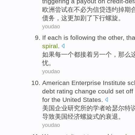
triggering a payout
on credit-de
欧洲
尝试
在
不必为信贷违约掉期
债务
，
这
更
加剧
了下行
螺旋
。
youdao
If
each
is
following
the other
,
tha
spiral
.
如果
每一个
都
接着
另
一个
，
那么
忧
。
youdao
American
Enterprise
Institute
sc
debt
rating
change
could
set off
for the
United
States.
美国
企业
研究所
的
学者
哈
瑟
尔特
导致美国
经济
螺旋式
的衰退。
youdao