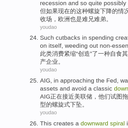
recession
and
so
quite
possibly
但
如果
现在的
这种
螺旋下降的情
收场，欧洲
也是难兄难弟
。
youdao
Such
cutbacks in spending
crea
on
itself
,
weeding out
non-essen
此类
消费紧缩“
创造
”了
一种
自
食
其
产
企业
。
youdao
AIG
,
in approaching
the Fed
, w
assets
and
avoid
a
classic
dow
AIG
正在
接近
美联储
，他们
试图
型
的螺旋式下坠。
youdao
This
creates
a
downward
spiral
i