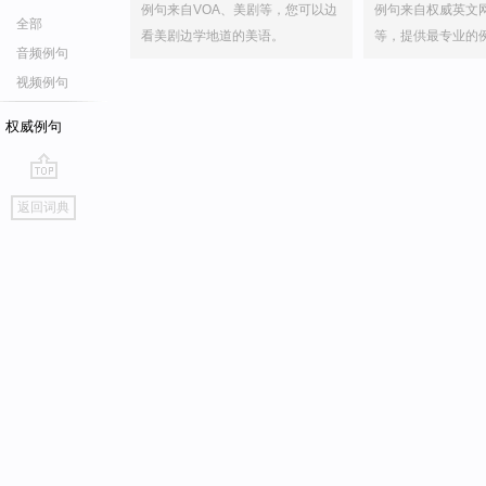
例句来自VOA、美剧等，您可以边
例句来自权威英文
全部
看美剧边学地道的美语。
等，提供最专业的
音频例句
视频例句
权威例句
go
返回词典
top