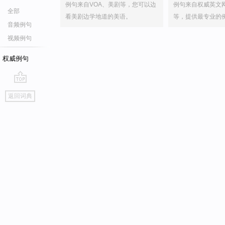
例句来自VOA、美剧等，您可以边
例句来自权威英文
全部
看美剧边学地道的美语。
等，提供最专业的
音频例句
视频例句
权威例句
go
返回词典
top