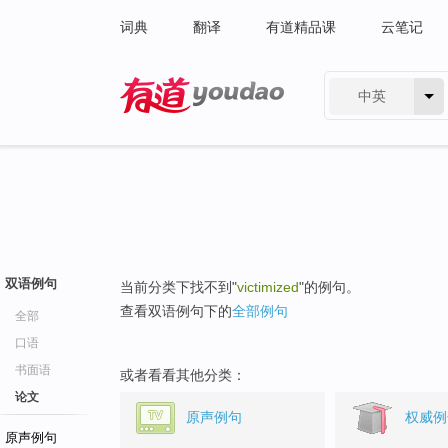
词典
翻译
有道精品课
云笔记
中英
有道 - 网易旗下搜索
双语例句
当前分类下找不到"
victimized
"的例句。
查看双语例句下的
全部例句
全部
口语
书面语
或者看看其他分类：
论文
原声例句
权威例
原声例句