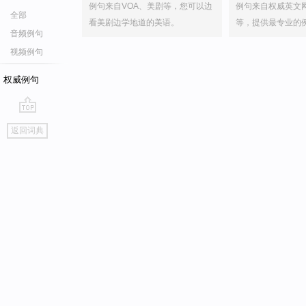
例句来自VOA、美剧等，您可以边
例句来自权威英文
全部
看美剧边学地道的美语。
等，提供最专业的
音频例句
视频例句
权威例句
go
返回词典
top