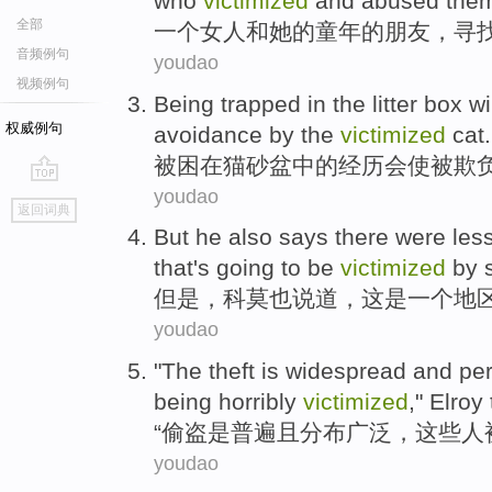
who
victimized
and
abused
the
全部
一个
女人
和
她
的童年的
朋友
，
寻
音频例句
youdao
视频例句
Being
trapped
in
the
litter
box
wi
权威例句
avoidance
by the
victimized
cat
.
被困
在
猫
砂
盆中的经历
会
使
被
欺
youdao
go
返回词典
top
But
he
also
says
there
were
les
that's going to be
victimized
by
但是
，
科莫
也
说道
，这
是
一个
地
youdao
"The
theft
is
widespread
and
pe
being
horribly
victimized
,"
Elroy 
“
偷盗
是
普遍
且分布
广泛
，
这些
人
youdao