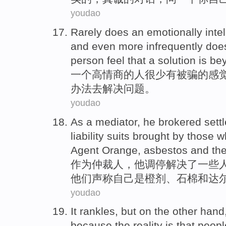
youdao
Rarely
does an
emotionally
inte
and
even more
infrequently doe
person
feel
that a
solution
is be
一个
高
情商
的
人
很少
有被骗的
感
办法
去解决问题。
youdao
As a
mediator
,
he
brokered sett
liability
suits brought
by
those w
Agent Orange,
asbestos
and
th
作为
仲裁人
，
他
调停
解决
了
一些
他们
声称自己
是
橙剂、
石棉
和
达
youdao
It
rankles
,
but
on
the other
hand
because
the reality
is
that peopl