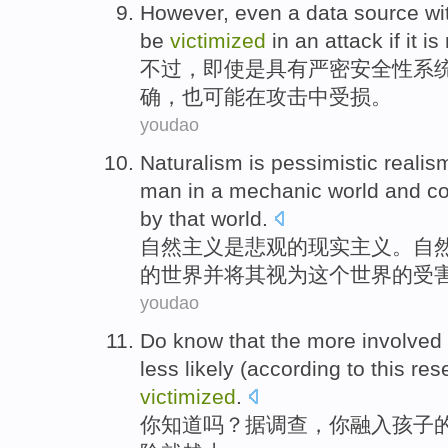
However
,
even
a
data
source
wi
be
victimized
in
an attack
if
it
is
不过
，
即使
是
具有
严密
安全性
系
确，也
可能
在
攻击
中受损
。
youdao
Naturalism
is
pessimistic
realis
man
in a
mechanic
world
and
co
by that
world
.
自然
主义
是
悲观
的
现实主义
。自
的
世界
并
将其
视为
这个世界的受
youdao
Do
know that
the
more
involved
less
likely (
according to
this
res
victimized
.
你
知道
吗？
据
调查
，
你
融入
孩子