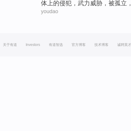
体上
的
侵犯
，
武力
威胁
，
被
孤立
youdao
关于有道
Investors
有道智选
官方博客
技术博客
诚聘英