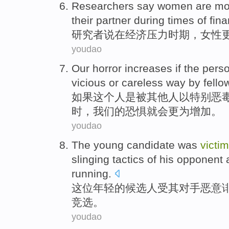
Researchers
say
women
are mo
their
partner
during times
of
fina
研究者
说
在
经济
压力
时期
，
女性
youdao
Our
horror
increases
if
the
pers
vicious
or
careless
way
by fello
如果
这个
人
是
被
其他人
以
特别
恶
时，
我们
的
恐惧
就会更为
增加
。
youdao
The young
candidate
was
victi
slinging
tactics
of
his opponent
running.
这位
年轻的
候选人
受
其
对手
恶意
竞选。
youdao