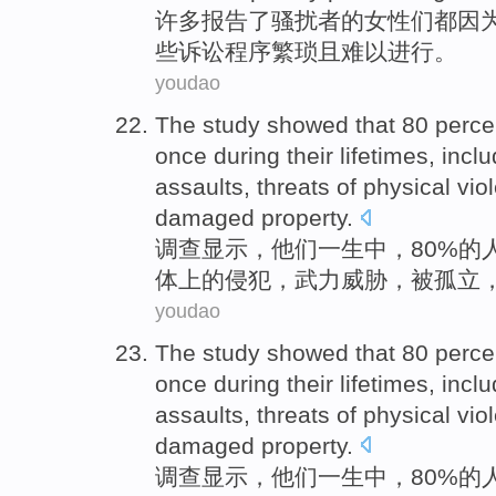
许多
报告
了骚扰者的
女性
们
都因
些诉讼程序繁琐且
难以
进行。
youdao
The study
showed
that 80 perc
once
during
their
lifetimes
,
inclu
assaults
,
threats
of
physical
vio
damaged
property
.
调查
显示
，
他们
一生
中
，80%
的
体上
的
侵犯
，
武力
威胁
，
被
孤立
youdao
The study
showed
that 80 perc
once
during
their
lifetimes
,
inclu
assaults
,
threats
of
physical
vio
damaged
property
.
调查
显示
，
他们
一生
中
，80%
的