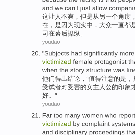
and
we
can't
just
allow
compani
这
让人
不爽
，
但是
从
另
一个角度
在
，
是因为
现实
中
，大众一直
都
司
在
幕后操纵。
youdao
"
Subjects had
significantly
mor
victimized
female
protagonist
th
when
the
story
structure
was
lin
他们
得出结论，“
值得
注意
的
是
，
受试者
对
受害
的
女
主人公
的
印象
好。”
youdao
Far too
many
women
who
repor
victimized
by complaint systems
and
disciplinary
proceedings
tha