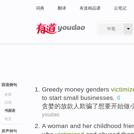
词典
翻译
有道精品课
云笔记
中英
有道 - 网易旗下搜索
双语例句
Greedy
money genders
victimiz
全部
to
start
small
businesses
.
口语
贪婪
的
放款
人欺骗了
想
要
开始做
书面语
youdao
论文
A
woman
and
her
childhood
frie
原声例句