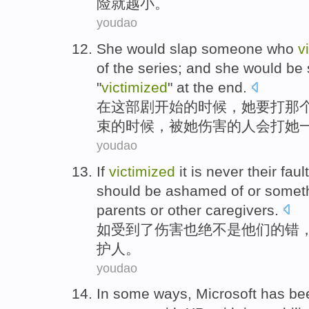
险
就
越
小。
youdao
She
would
slap
someone
who
v
of
the series;
and
she
would
be
"
victimized
" at
the
end.
在
这部剧
开始
的
时候，
她
要
打
那
束的时候，被她伤害的人
会
打她
youdao
If
victimized
it
is
never
their
fault
should be
ashamed
of
or
someth
parents
or
other caregivers
.
如
受到了伤害也
绝不
是
他们
的
错
护人
。
youdao
In
some
ways
,
Microsoft
has be