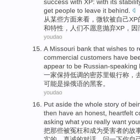
success
with
XP
:
with
its
stabilit
get
people
to
leave it behind
.
从
某些
方面来看
，
微软
被
自己
XP
和
特性
，
人们
不愿意抛弃XP，
youdao
A Missouri
bank
that wishes to
r
commercial
customers
have
be
appear to
be
Russian-speaking
一家
保持
低调
的密苏里
银行
称，
可能
是
操俄语的黑客。
youdao
Put
aside
the whole
story
of
bei
then
have
an
honest
,
heartfelt
c
asking
what
you
really want
you
把
那些
被冤枉
和
成为受害者
的
故
实
的，
真诚的
对话
，
问
一下你自