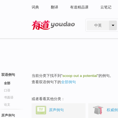
词典
翻译
有道精品课
云笔记
中英
有道 - 网易旗下搜索
双语例句
当前分类下找不到"
scoop out a potential
"的例句。
查看双语例句下的
全部例句
全部
口语
书面语
或者看看其他分类：
论文
原声例句
权威例
原声例句