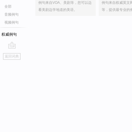
例句来自VOA、美剧等，您可以边
例句来自权威英文
全部
看美剧边学地道的美语。
等，提供最专业的
音频例句
视频例句
权威例句
go
返回词典
top