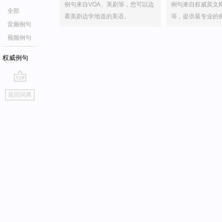
例句来自VOA、美剧等，您可以边
例句来自权威英文
全部
看美剧边学地道的美语。
等，提供最专业的
音频例句
视频例句
权威例句
go
返回词典
top