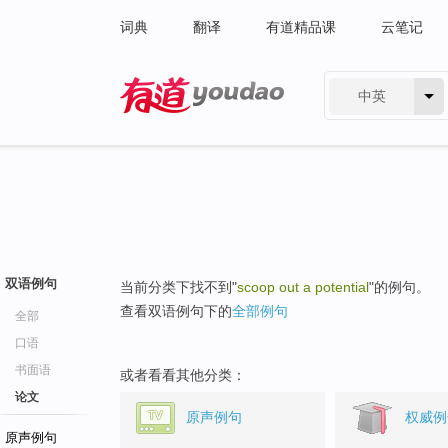
词典
翻译
有道精品课
云笔记
中英
有道 - 网易旗下搜索
双语例句
当前分类下找不到"
scoop out a potential
"的例句。
查看双语例句下的
全部例句
全部
口语
书面语
或者看看其他分类：
论文
原声例句
权威例
原声例句