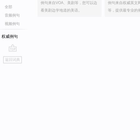
例句来自VOA、美剧等，您可以边
例句来自权威英文
全部
看美剧边学地道的美语。
等，提供最专业的
音频例句
视频例句
权威例句
go
返回词典
top