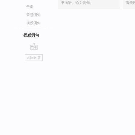
书面语、论文例句。
看美
全部
音频例句
视频例句
权威例句
go
返回词典
top