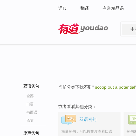
词典
翻译
有道精品课
中
有道 - 网易旗下搜索
双语例句
当前分类下找不到"
scoop out a potential
全部
口语
或者看看其他分类：
书面语
双语例句
论文
海量例句，可以按难度查看口语、
例句
原声例句