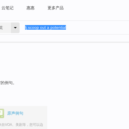
云笔记
惠惠
更多产品
英
"的例句。
原声例句
来自VOA、美剧等，您可以边