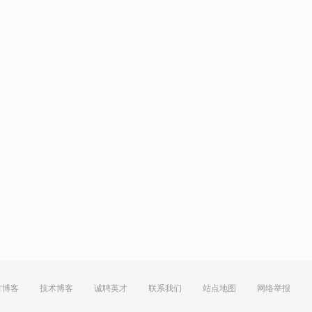
方博客
技术博客
诚聘英才
联系我们
站点地图
网络举报